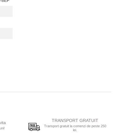
-8EF
TRANSPORT GRATUIT
vita
Transport gratuit la comenzi de peste 250
uni!
lei.