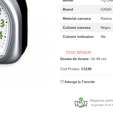
Model
TQ-148
Brand
CASIO
Material carcasa
Rasina
Culoare carcasa
Negru
Culoare indicatori
Alb
STOC EPUIZAT
Durata de livrare:
24-48 ore
Cod Produs:
C1196
Adauga la Favorite
Alegerea potri
Ai garantie 24 de l