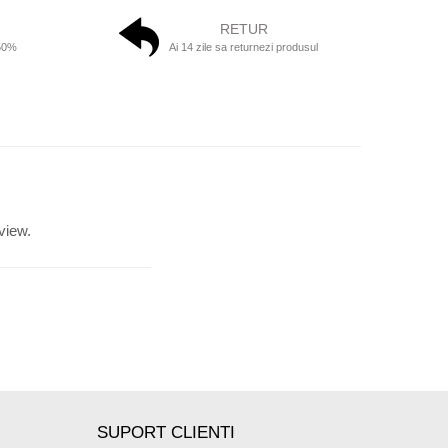
RETUR
 50%
Ai 14 zile sa returnezi produsul
view.
SUPORT CLIENTI