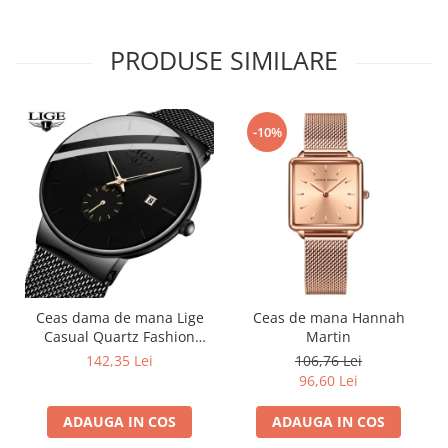
PRODUSE SIMILARE
-10%
Ceas dama de mana Lige
Ceas de mana Hannah
Casual Quartz Fashion
Martin
Analog Negru
142,35 Lei
106,76 Lei
96,60 Lei
ADAUGA IN COS
ADAUGA IN COS