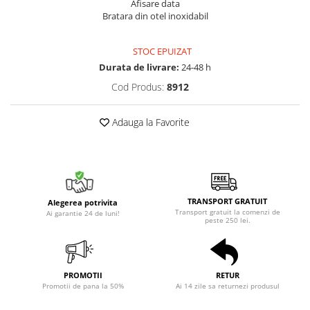
Afisare data
Bratara din otel inoxidabil
STOC EPUIZAT
Durata de livrare:
24-48 h
Cod Produs:
8912
Adauga la Favorite
TRANSPORT GRATUIT
Alegerea potrivita
Transport gratuit la comenzi de
Ai garantie 24 de luni!
peste 250 lei.
PROMOTII
RETUR
Promotii de pana la 50%
Ai 14 zile sa returnezi produsul