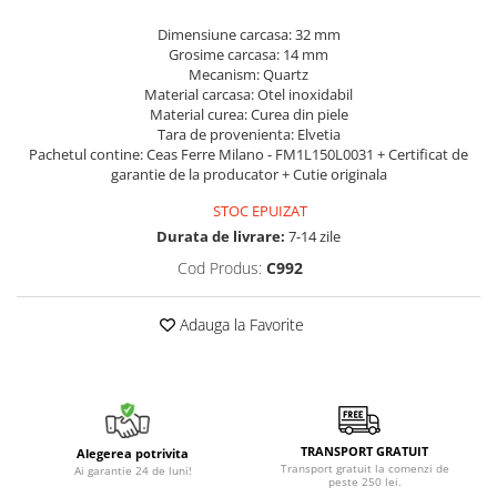
Dimensiune carcasa: 32 mm
Grosime carcasa: 14 mm
Mecanism: Quartz
Material carcasa: Otel inoxidabil
Material curea: Curea din piele
Tara de provenienta: Elvetia
Pachetul contine: Ceas Ferre Milano - FM1L150L0031 + Certificat de
garantie de la producator + Cutie originala
STOC EPUIZAT
Durata de livrare:
7-14 zile
Cod Produs:
C992
Adauga la Favorite
TRANSPORT GRATUIT
Alegerea potrivita
Transport gratuit la comenzi de
Ai garantie 24 de luni!
peste 250 lei.