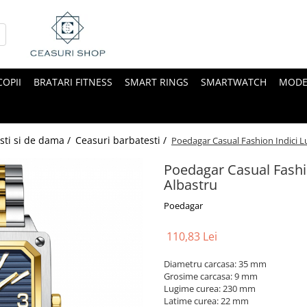
COPII
BRATARI FITNESS
SMART RINGS
SMARTWATCH
MODE
sti si de dama /
Ceasuri barbatesti /
Poedagar Casual Fashion Indici L
Poedagar Casual Fashio
Albastru
Poedagar
110,83 Lei
Diametru carcasa: 35 mm
Grosime carcasa: 9 mm
Lugime curea: 230 mm
Latime curea: 22 mm