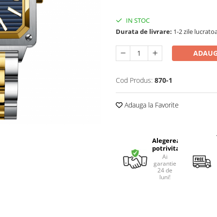
IN STOC
Durata de livrare:
1-2 zile lucrato
ADAUG
Cod Produs:
870-1
Adauga la Favorite
Alegerea
potrivita
Ai
garantie
24 de
luni!