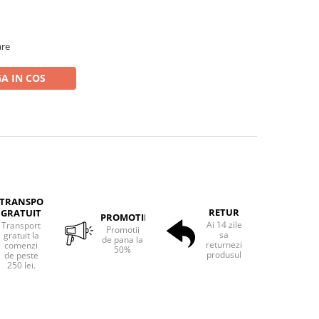
are
A IN COS
TRANSPORT
RETUR
GRATUIT
PROMOTII
Ai 14 zile
Transport
Promotii
sa
gratuit la
de pana la
returnezi
comenzi
50%
produsul
de peste
250 lei.