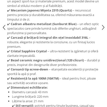
un aspect sport-lux și materiale premium, acest model devine un
simbol al stilului modern și al fiabilității.
✔️
Mecanism japonez Miyota 2315 (Quartz)
– recunoscut
pentru precizia și durabilitatea sa, oferind măsurarea exactă a
timpului zi de zi.
✔️
Cadran albastru metalizat (Sunburst Blue)
– un efect optic
spectaculos care prinde lumină sub diferite unghiuri, adăugând
profunzime și personalitate.
✔️
Carcasă și brățară integral din oțel inoxidabil 316L
–
robuste, elegante și rezistente la coroziune, cu un finisaj lucios
premium.
✔️
Cristal Sapphire Crystal
– ultra-rezistent la zgârieturi și oferă
claritate impecabilă.
✔️
Bezel ceramic negru unidirecțional (120 clicuri)
– durabil și
precis, inspirat din designurile diver profesioniste.
✔️
Coroană tip screw-down
– etanșeitate excelentă și protecție
sporită la apă și praf.
✔️
Rezistență la apă 100M (10ATM)
– ideal pentru înot, ploaie
sau activități acvatice ușoare.
✔️
Dimensiuni echilibrate:
Diametru carcasă: 43 mm
Lungime brățară: 220 mm
Lățime la anse: 21 mm
✔️
Stil versatil:
potrivit pentru ținute business, casual sau