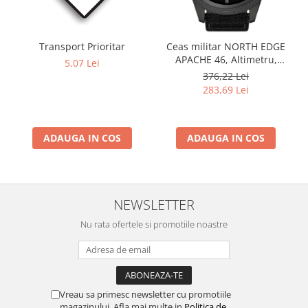
Transport Prioritar
Ceas militar NORTH EDGE
APACHE 46, Altimetru,
5,07 Lei
Barometru, Cronometru,
376,22 Lei
Termometru, Pedometru,
283,69 Lei
Busola
ADAUGA IN COS
ADAUGA IN COS
NEWSLETTER
Nu rata ofertele si promotiile noastre
Vreau sa primesc newsletter cu promotiile
magazinului. Afla mai multe in
Politica de