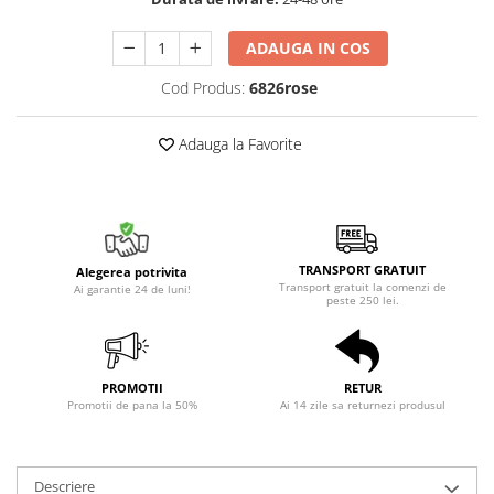
ADAUGA IN COS
Cod Produs:
6826rose
Adauga la Favorite
TRANSPORT GRATUIT
Alegerea potrivita
Transport gratuit la comenzi de
Ai garantie 24 de luni!
peste 250 lei.
PROMOTII
RETUR
Promotii de pana la 50%
Ai 14 zile sa returnezi produsul
Descriere