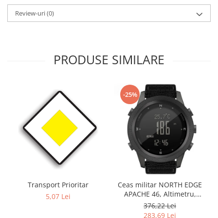
Review-uri
(0)
PRODUSE SIMILARE
-25%
Transport Prioritar
Ceas militar NORTH EDGE
APACHE 46, Altimetru,
5,07 Lei
Barometru, Cronometru,
376,22 Lei
Termometru, Pedometru,
283,69 Lei