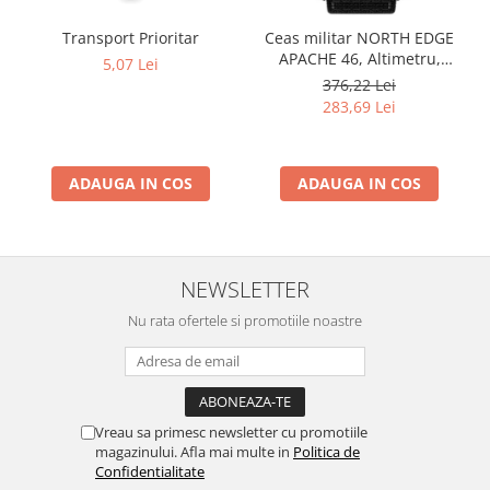
Transport Prioritar
Ceas militar NORTH EDGE
APACHE 46, Altimetru,
5,07 Lei
Barometru, Cronometru,
376,22 Lei
Termometru, Pedometru,
283,69 Lei
Busola
ADAUGA IN COS
ADAUGA IN COS
NEWSLETTER
Nu rata ofertele si promotiile noastre
Vreau sa primesc newsletter cu promotiile
magazinului. Afla mai multe in
Politica de
Confidentialitate