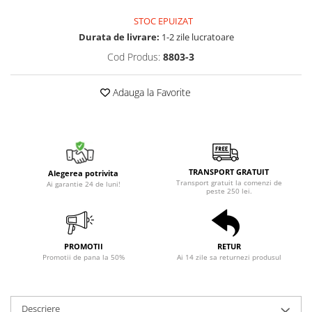
STOC EPUIZAT
Durata de livrare:
1-2 zile lucratoare
Cod Produs:
8803-3
Adauga la Favorite
TRANSPORT GRATUIT
Alegerea potrivita
Transport gratuit la comenzi de
Ai garantie 24 de luni!
peste 250 lei.
PROMOTII
RETUR
Promotii de pana la 50%
Ai 14 zile sa returnezi produsul
Descriere