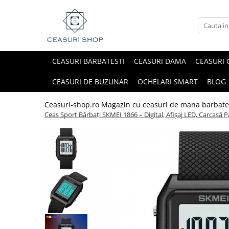
CEASURI BARBATESTI
CEASURI DAMA
CEASURI 
CEASURI DE BUZUNAR
OCHELARI SMART
BLOG
Ceasuri-shop.ro Magazin cu ceasuri de mana barbate
Ceas Sport Bărbați SKMEI 1866 – Digital, Afișaj LED, Carcasă 