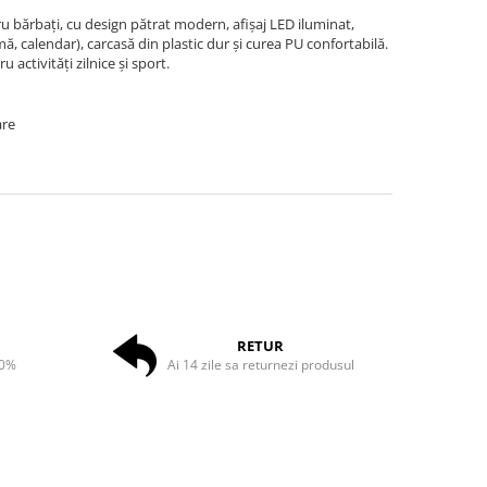
u bărbați, cu design pătrat modern, afișaj LED iluminat,
, calendar), carcasă din plastic dur și curea PU confortabilă.
 activități zilnice și sport.
are
RETUR
50%
Ai 14 zile sa returnezi produsul