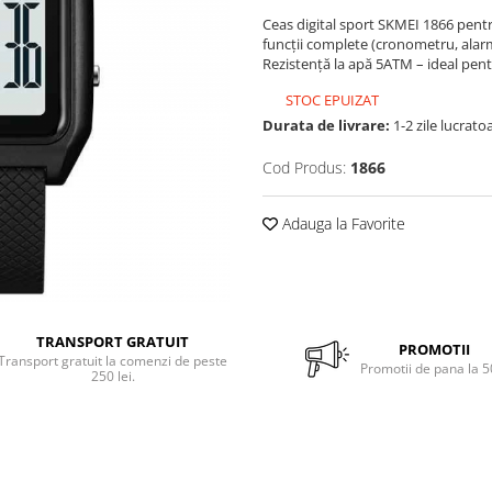
Ceas digital sport SKMEI 1866 pentr
funcții complete (cronometru, alarmă
Rezistență la apă 5ATM – ideal pentru
STOC EPUIZAT
Durata de livrare:
1-2 zile lucrato
Cod Produs:
1866
Adauga la Favorite
TRANSPORT GRATUIT
PROMOTII
Transport gratuit la comenzi de peste
Promotii de pana la 
250 lei.