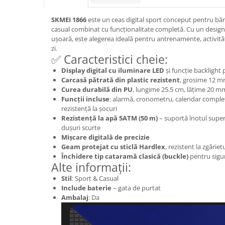
SKMEI 1866
este un ceas digital sport conceput pentru bărba
casual combinat cu funcționalitate completă. Cu un design
ușoară, este alegerea ideală pentru antrenamente, activități
zi.
✅ Caracteristici cheie:
Display digital cu iluminare LED
și funcție backlight 
Carcasă pătrată din plastic rezistent
, grosime 12 
Curea durabilă din PU
, lungime 25.5 cm, lățime 20 mm 
Funcții incluse
: alarmă, cronometru, calendar complet
rezistență la șocuri
Rezistență la apă 5ATM (50 m)
– suportă înotul superf
dușuri scurte
Mișcare digitală de precizie
Geam protejat cu sticlă Hardlex
, rezistent la zgâriet
Închidere tip cataramă clasică (buckle)
pentru sigur
Alte informații:
Stil
: Sport & Casual
Include baterie
– gata de purtat
Ambalaj
: Da