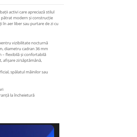
ții activi care apreciază stilul
 pătrat modern și construcție
 în aer liber sau purtare de zi cu
pentru vizibilitate nocturnă
mm, diametru cadran 36 mm
– flexibilă și confortabilă
, afișare zi/săptămână,
icial, spălatul mâinilor sau
uri
anță la încheietură