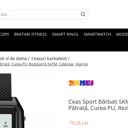
COPII
BRATARI FITNESS
SMART RINGS
SMARTWATCH
MODE
sti si de dama /
Ceasuri barbatesti /
Pătrată, Curea PU, Rezistență 5ATM, Calendar, Alarmă
Ceas Sport Bărbați SKM
Pătrată, Curea PU, Re
76,26 Lei