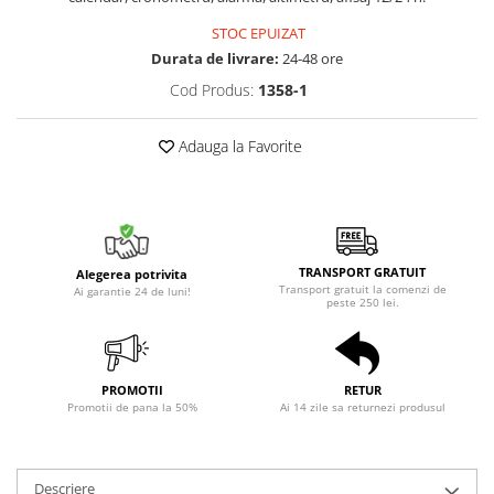
STOC EPUIZAT
Durata de livrare:
24-48 ore
Cod Produs:
1358-1
Adauga la Favorite
TRANSPORT GRATUIT
Alegerea potrivita
Transport gratuit la comenzi de
Ai garantie 24 de luni!
peste 250 lei.
PROMOTII
RETUR
Promotii de pana la 50%
Ai 14 zile sa returnezi produsul
Descriere