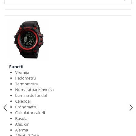
Functii
Vremea
Pedometru
Termometru
Numaratoare inversa
Lumina de fundal
Calendar
Cronometru
Calculator calorii
Busola
Afis. km
Alarma
Afisaj 12/24 h