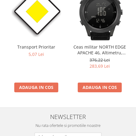
Transport Prioritar
Ceas militar NORTH EDGE
APACHE 46, Altimetru,
5,07 Lei
Barometru, Cronometru,
376,22 Lei
Termometru, Pedometru,
283,69 Lei
Busola
ADAUGA IN COS
ADAUGA IN COS
NEWSLETTER
Nu rata ofertele si promotiile noastre