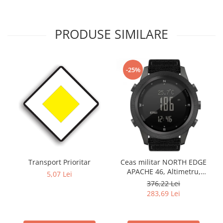
PRODUSE SIMILARE
-25%
Transport Prioritar
Ceas militar NORTH EDGE
APACHE 46, Altimetru,
5,07 Lei
Barometru, Cronometru,
376,22 Lei
Termometru, Pedometru,
283,69 Lei
Busola