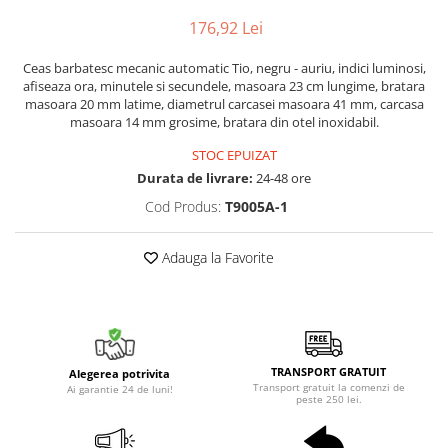
176,92 Lei
Ceas barbatesc mecanic automatic Tio, negru - auriu, indici luminosi,
afiseaza ora, minutele si secundele, masoara 23 cm lungime, bratara
masoara 20 mm latime, diametrul carcasei masoara 41 mm, carcasa
masoara 14 mm grosime, bratara din otel inoxidabil.
STOC EPUIZAT
Durata de livrare:
24-48 ore
Cod Produs:
T9005A-1
Adauga la Favorite
TRANSPORT GRATUIT
Alegerea potrivita
Transport gratuit la comenzi de
Ai garantie 24 de luni!
peste 250 lei.