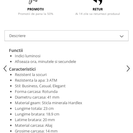
PROMOTII
RETUR
Promotii de pana la 50%
Ai 14 zile sa returnezi produsul
Descriere
Functii
Indici luminosi
Afiseaza ora, minutele si secundele
Caracteristici
Rezistent la socuri
Rezistenta la apa: 3 ATM
Stil: Business, Casual, Elegant
Forma carcasa: Rotunda
Diametru carcasa: 41 mm
Material geam: Sticla minerala Hardlex
Lungime totala: 23 cm
Lungime bratara: 18.9 cm
Latime bratara: 20 mm
Material carcasa: Aliaj
Grosime carcasa: 14 mm