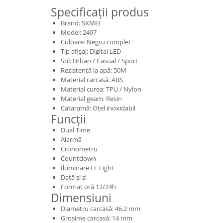
Specificații produs
Brand: SKMEI
Model: 2497
Culoare: Negru complet
Tip afișaj: Digital LED
Stil: Urban / Casual / Sport
Rezistență la apă: 50M
Material carcasă: ABS
Material curea: TPU / Nylon
Material geam: Resin
Cataramă: Oțel inoxidabil
Funcții
Dual Time
Alarmă
Cronometru
Countdown
Iluminare EL Light
Dată și zi
Format oră 12/24h
Dimensiuni
Diametru carcasă: 46.2 mm
Grosime carcasă: 14 mm