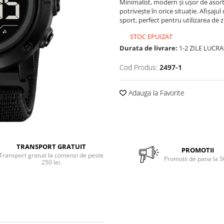
Minimalist, modern și ușor de asort
potrivește în orice situație. Afișaju
sport, perfect pentru utilizarea de zi
STOC EPUIZAT
Durata de livrare:
1-2 ZILE LUCR
Cod Produs:
2497-1
Adauga la Favorite
TRANSPORT GRATUIT
PROMOTII
Transport gratuit la comenzi de peste
Promotii de pana la 
250 lei.