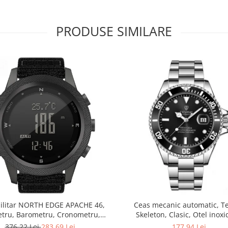
PRODUSE SIMILARE
ilitar NORTH EDGE APACHE 46,
Ceas mecanic automatic, Te
etru, Barometru, Cronometru,
Skeleton, Clasic, Otel inoxi
ometru, Pedometru, Busola
376,22 Lei
283,69 Lei
177,94 Lei