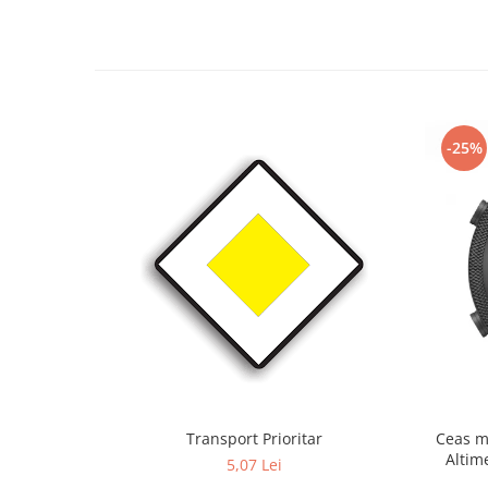
-25%
Transport Prioritar
Ceas m
Altim
5,07 Lei
Term