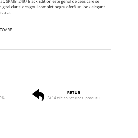
at, SKMEI 2497 Black Edition este genul de ceas care se
l digital clar și designul complet negru oferă un look elegant
 cu zi.
ATOARE
RETUR
50%
Ai 14 zile sa returnezi produsul