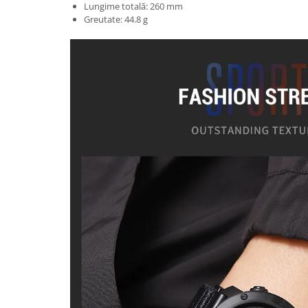
Lungime totală: 260 mm
Greutate: 44.8 g