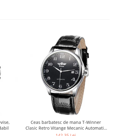
vise,
Ceas barbatesc de mana T-Winner
dabil
Clasic Retro Vitange Mecanic Automatic
Fashion Casual Elegant
142,35 Lei