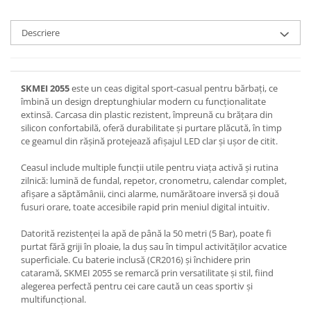
Descriere
SKMEI 2055
este un ceas digital sport-casual pentru bărbați, ce
îmbină un design dreptunghiular modern cu funcționalitate
extinsă. Carcasa din plastic rezistent, împreună cu brățara din
silicon confortabilă, oferă durabilitate și purtare plăcută, în timp
ce geamul din rășină protejează afișajul LED clar și ușor de citit.
Ceasul include multiple funcții utile pentru viața activă și rutina
zilnică: lumină de fundal, repetor, cronometru, calendar complet,
afișare a săptămânii, cinci alarme, numărătoare inversă și două
fusuri orare, toate accesibile rapid prin meniul digital intuitiv.
Datorită rezistenței la apă de până la 50 metri (5 Bar), poate fi
purtat fără griji în ploaie, la duș sau în timpul activităților acvatice
superficiale. Cu baterie inclusă (CR2016) și închidere prin
cataramă, SKMEI 2055 se remarcă prin versatilitate și stil, fiind
alegerea perfectă pentru cei care caută un ceas sportiv și
multifuncțional.