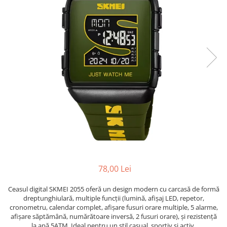
78,00 Lei
Ceasul digital SKMEI 2055 oferă un design modern cu carcasă de formă
dreptunghiulară, multiple funcții (lumină, afișaj LED, repetor,
cronometru, calendar complet, afișare fusuri orare multiple, 5 alarme,
afișare săptămână, numărătoare inversă, 2 fusuri orare), și rezistență
la apă 5ATM. Ideal pentru un stil casual, sportiv și activ.