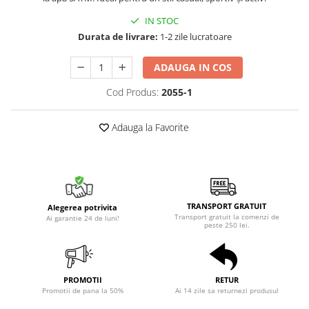
IN STOC
Durata de livrare:
1-2 zile lucratoare
ADAUGA IN COS
Cod Produs:
2055-1
Adauga la Favorite
TRANSPORT GRATUIT
Alegerea potrivita
Transport gratuit la comenzi de
Ai garantie 24 de luni!
peste 250 lei.
PROMOTII
RETUR
Promotii de pana la 50%
Ai 14 zile sa returnezi produsul