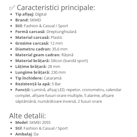
✅ Caracteristici principale:
Tip afișaj:
Digital
Brand:
SKMEI
Stil:
Fashion & Casual / Sport
Formă carcasă:
Dreptunghiulară
Material carcasă:
Plastic
Grosime carcasă:
12 mm
Diametru cadran:
35,6 mm
Material geam cadran:
Rășină
Material brățară:
Silicon (bandă sport)
Lățime brățară:
28 mm
Lungime brățară:
230 mm
Tip închidere:
Cataramă
Rezistență la apă:
5 Bar
Funcții:
Lumină, afișaj LED, repetor, cronometru, calendar
complet, afișare fusuri orare multiple, 5 alarme, afișare
săptămână, numărătoare inversă, 2 fusuri orare
Alte detalii:
Model
: SKMEI 2055
Stil
: Fashion & Casual / Sport
Ambalaj
: Da