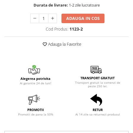
Durata de livrare:
1-2 zile lucratoare
ADAUGA IN COS
Cod Produs:
1123-2
Adauga la Favorite
TRANSPORT GRATUIT
Alegerea potrivita
Transport gratuit la comenzi de
Ai garantie 24 de luni!
peste 250 lei.
PROMOTII
RETUR
Promotii de pana la 50%
Ai 14 zile sa returnezi produsul