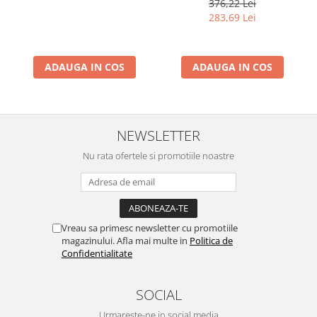
376,22 Lei
Termometru, Pedometru,
283,69 Lei
Busola
ADAUGA IN COS
ADAUGA IN COS
NEWSLETTER
Nu rata ofertele si promotiile noastre
Vreau sa primesc newsletter cu promotiile
magazinului. Afla mai multe in
Politica de
Confidentialitate
SOCIAL
Urmareste-ne in social media