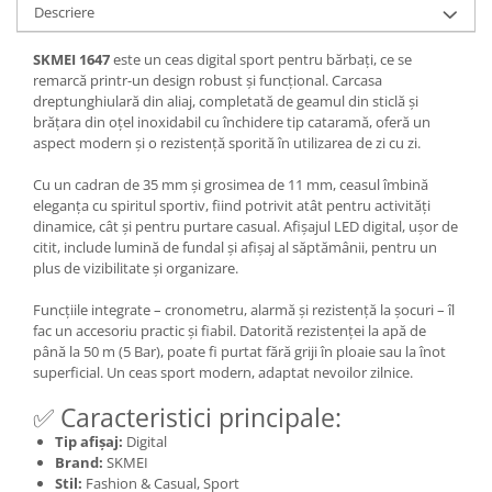
Descriere
SKMEI 1647
este un ceas digital sport pentru bărbați, ce se
remarcă printr-un design robust și funcțional. Carcasa
dreptunghiulară din aliaj, completată de geamul din sticlă și
brățara din oțel inoxidabil cu închidere tip cataramă, oferă un
aspect modern și o rezistență sporită în utilizarea de zi cu zi.
Cu un cadran de 35 mm și grosimea de 11 mm, ceasul îmbină
eleganța cu spiritul sportiv, fiind potrivit atât pentru activități
dinamice, cât și pentru purtare casual. Afișajul LED digital, ușor de
citit, include lumină de fundal și afișaj al săptămânii, pentru un
plus de vizibilitate și organizare.
Funcțiile integrate – cronometru, alarmă și rezistență la șocuri – îl
fac un accesoriu practic și fiabil. Datorită rezistenței la apă de
până la 50 m (5 Bar), poate fi purtat fără griji în ploaie sau la înot
superficial. Un ceas sport modern, adaptat nevoilor zilnice.
✅ Caracteristici principale:
Tip afișaj:
Digital
Brand:
SKMEI
Stil:
Fashion & Casual, Sport