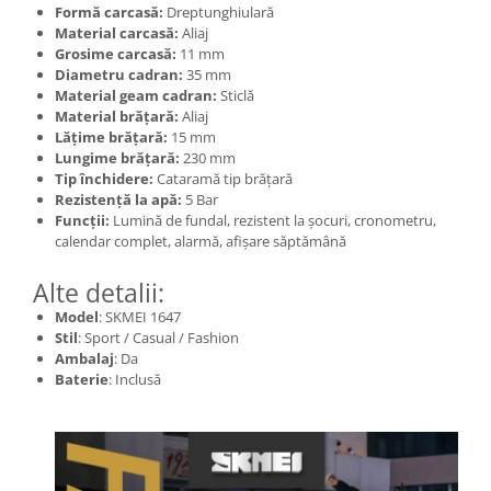
Formă carcasă:
Dreptunghiulară
Material carcasă:
Aliaj
Grosime carcasă:
11 mm
Diametru cadran:
35 mm
Material geam cadran:
Sticlă
Material brățară:
Aliaj
Lățime brățară:
15 mm
Lungime brățară:
230 mm
Tip închidere:
Cataramă tip brățară
Rezistență la apă:
5 Bar
Funcții:
Lumină de fundal, rezistent la șocuri, cronometru,
calendar complet, alarmă, afișare săptămână
Alte detalii:
Model
: SKMEI 1647
Stil
: Sport / Casual / Fashion
Ambalaj
: Da
Baterie
: Inclusă