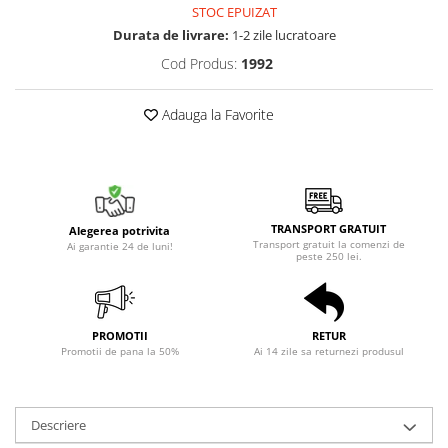
STOC EPUIZAT
Durata de livrare:
1-2 zile lucratoare
Cod Produs:
1992
Adauga la Favorite
TRANSPORT GRATUIT
Alegerea potrivita
Transport gratuit la comenzi de
Ai garantie 24 de luni!
peste 250 lei.
PROMOTII
RETUR
Promotii de pana la 50%
Ai 14 zile sa returnezi produsul
Descriere