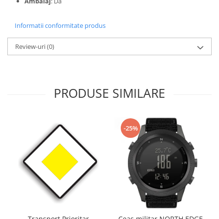
Ambalaj
: Da
Informatii conformitate produs
Review-uri
(0)
PRODUSE SIMILARE
-25%
Transport Prioritar
Ceas militar NORTH EDGE