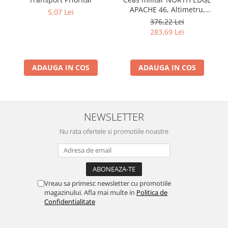
APACHE 46, Altimetru,
5,07 Lei
Barometru, Cronometru,
376,22 Lei
Termometru, Pedometru,
283,69 Lei
Busola
ADAUGA IN COS
ADAUGA IN COS
NEWSLETTER
Nu rata ofertele si promotiile noastre
Vreau sa primesc newsletter cu promotiile
magazinului. Afla mai multe in
Politica de
Confidentialitate