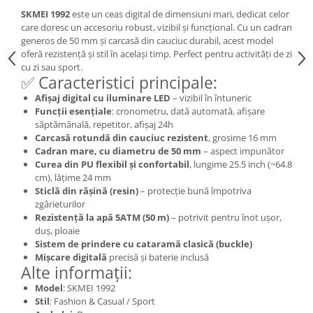
SKMEI 1992
este un ceas digital de dimensiuni mari, dedicat celor
care doresc un accesoriu robust, vizibil și funcțional. Cu un cadran
generos de 50 mm și carcasă din cauciuc durabil, acest model
oferă rezistență și stil în același timp. Perfect pentru activități de zi
cu zi sau sport.
✅ Caracteristici principale:
Afișaj digital cu iluminare LED
– vizibil în întuneric
Funcții esențiale
: cronometru, dată automată, afișare
săptămânală, repetitor, afișaj 24h
Carcasă rotundă din cauciuc rezistent
, grosime 16 mm
Cadran mare, cu diametru de 50 mm
– aspect impunător
Curea din PU flexibil și confortabil
, lungime 25.5 inch (~64.8
cm), lățime 24 mm
Sticlă din rășină (resin)
– protecție bună împotriva
zgârieturilor
Rezistență la apă 5ATM (50 m)
– potrivit pentru înot ușor,
duș, ploaie
Sistem de prindere cu cataramă clasică (buckle)
Mișcare digitală
precisă și baterie inclusă
Alte informații:
Model
: SKMEI 1992
Stil
: Fashion & Casual / Sport