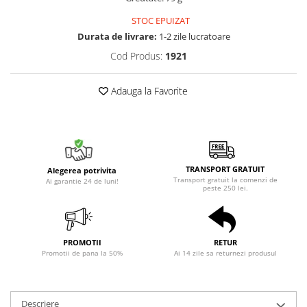
STOC EPUIZAT
Durata de livrare:
1-2 zile lucratoare
Cod Produs:
1921
Adauga la Favorite
TRANSPORT GRATUIT
Alegerea potrivita
Transport gratuit la comenzi de
Ai garantie 24 de luni!
peste 250 lei.
PROMOTII
RETUR
Promotii de pana la 50%
Ai 14 zile sa returnezi produsul
Descriere