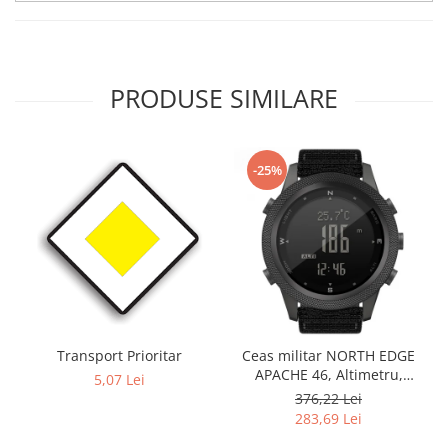
PRODUSE SIMILARE
-25%
Transport Prioritar
Ceas militar NORTH EDGE
APACHE 46, Altimetru,
5,07 Lei
Barometru, Cronometru,
376,22 Lei
Termometru, Pedometru,
283,69 Lei
Busola