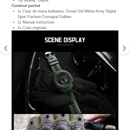
Tip display: Digital
Continut pachet
1x Ceas de mana barbatesc Smael Stil Militar Army Digital
Sport Fashion Cronograf Galben
1x Manual instructiuni
1x Cutie originala