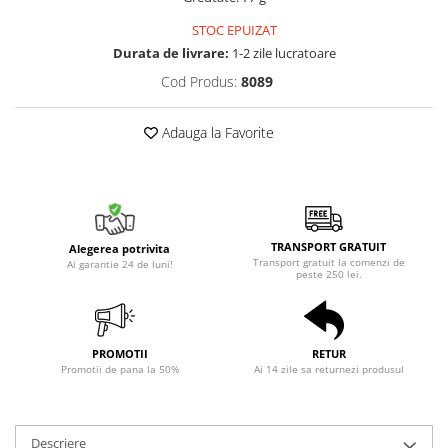
STOC EPUIZAT
Durata de livrare:
1-2 zile lucratoare
Cod Produs:
8089
Adauga la Favorite
TRANSPORT GRATUIT
Alegerea potrivita
Transport gratuit la comenzi de
Ai garantie 24 de luni!
peste 250 lei.
PROMOTII
RETUR
Promotii de pana la 50%
Ai 14 zile sa returnezi produsul
Descriere