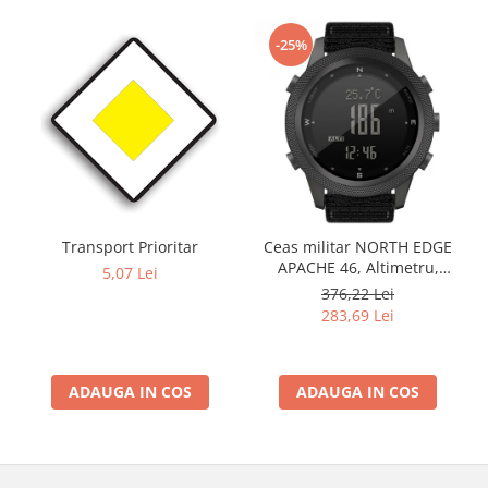
-25%
Transport Prioritar
Ceas militar NORTH EDGE
APACHE 46, Altimetru,
5,07 Lei
Barometru, Cronometru,
376,22 Lei
Termometru, Pedometru,
283,69 Lei
Busola
ADAUGA IN COS
ADAUGA IN COS