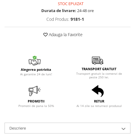
STOC EPUIZAT
Durata de livrare:
24-48 ore
Cod Produs:
9181-1
Adauga la Favorite
TRANSPORT GRATUIT
Alegerea potrivita
Transport gratuit la comenzi de
Ai garantie 24 de luni!
peste 250 lei.
PROMOTII
RETUR
Promotii de pana la 50%
Ai 14 zile sa returnezi produsul
Descriere