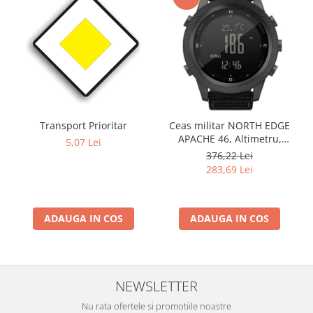
Transport Prioritar
Ceas militar NORTH EDGE
APACHE 46, Altimetru,
5,07 Lei
Barometru, Cronometru,
376,22 Lei
Termometru, Pedometru,
283,69 Lei
Busola
ADAUGA IN COS
ADAUGA IN COS
NEWSLETTER
Nu rata ofertele si promotiile noastre