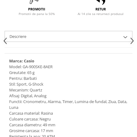
PROMOTII
RETUR
Promotii de pana la 50%
Ai 14 zile sa returnezi produsul
Descriere
Marca: Casio
Model: GA-900SKE-8AER
Greutate: 65 g
Pentru: Barbati
Stil: Sport, G-Shock
Mecanism: Quartz
Afisaj: Digital, Analog
Functii: Cronometru, Alarma, Timer, Lumina de fundal, Ziua, Data,
Luna
Carcasa material: Rasina
Culoare carcasa: Negru
Carcasa diametru: 49 mm
Grosime carcasa: 17 mm
Rezistenta la apa: 20 ATM