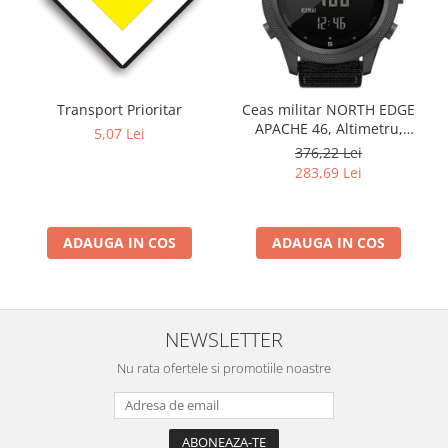
Transport Prioritar
Ceas militar NORTH EDGE
APACHE 46, Altimetru,
5,07 Lei
Barometru, Cronometru,
376,22 Lei
Termometru, Pedometru,
283,69 Lei
Busola
ADAUGA IN COS
ADAUGA IN COS
NEWSLETTER
Nu rata ofertele si promotiile noastre