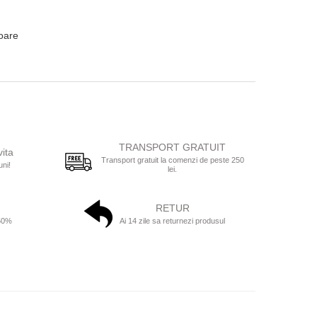
toare
TRANSPORT GRATUIT
vita
Transport gratuit la comenzi de peste 250
uni!
lei.
RETUR
 50%
Ai 14 zile sa returnezi produsul