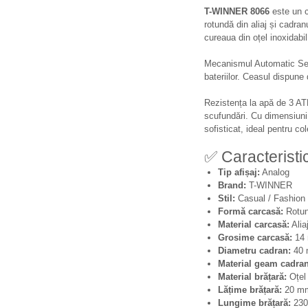
T-WINNER 8066
este un 
rotundă din aliaj și cadra
cureaua din oțel inoxidabil
Mecanismul Automatic Self-
bateriilor. Ceasul dispune 
Rezistența la apă de 3 ATM 
scufundări. Cu dimensiun
sofisticat, ideal pentru c
✅ Caracteristic
Tip afișaj:
Analog
Brand:
T-WINNER
Stil:
Casual / Fashion 
Formă carcasă:
Rotu
Material carcasă:
Alia
Grosime carcasă:
14
Diametru cadran:
40
Material geam cadran
Material brățară:
Oțel 
Lățime brățară:
20 m
Lungime brățară:
23