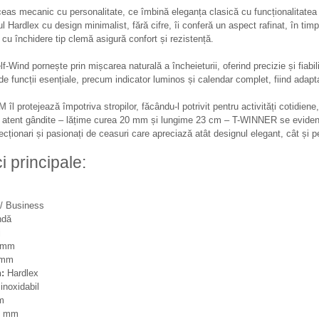
ceas mecanic cu personalitate, ce îmbină eleganța clasică cu funcționalitate
nul Hardlex cu design minimalist, fără cifre, îi conferă un aspect rafinat, în t
 cu închidere tip clemă asigură confort și rezistență.
Wind pornește prin mișcarea naturală a încheieturii, oferind precizie și fiabil
de funcții esențiale, precum indicator luminos și calendar complet, fiind adapta
îl protejează împotriva stropilor, făcându-l potrivit pentru activități cotidiene
i atent gândite – lățime curea 20 mm și lungime 23 cm – T-WINNER se eviden
olecționari și pasionați de ceasuri care apreciază atât designul elegant, cât și
i principale:
/ Business
ndă
j
 mm
 mm
:
Hardlex
inoxidabil
m
0 mm