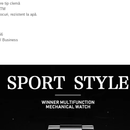
re tip clemă
ATM
ocuri, rezistent la apă.
66
 / Business