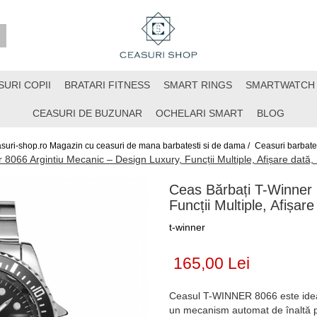
SURI COPII
BRATARI FITNESS
SMART RINGS
SMARTWATCH
CEASURI DE BUZUNAR
OCHELARI SMART
BLOG
suri-shop.ro Magazin cu ceasuri de mana barbatesti si de dama /
Ceasuri barbates
8066 Argintiu Mecanic – Design Luxury, Funcții Multiple, Afișare dată
Ceas Bărbați T-Winner 
Funcții Multiple, Afișa
t-winner
165,00 Lei
Ceasul T-WINNER 8066 este ideal p
un mecanism automat de înaltă pre