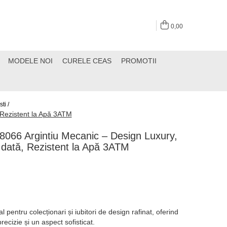
0,00
MODELE NOI
CURELE CEAS
PROMOTII
ti /
, Rezistent la Apă 3ATM
8066 Argintiu Mecanic – Design Luxury,
re dată, Rezistent la Apă 3ATM
entru colecționari și iubitori de design rafinat, oferind
cizie și un aspect sofisticat.