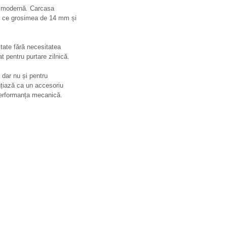
a modernă. Carcasa
imp ce grosimea de 14 mm și
itate fără necesitatea
t pentru purtare zilnică.
, dar nu și pentru
țiază ca un accesoriu
 performanța mecanică.