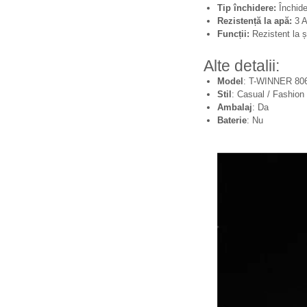
Tip închidere:
Închide
Rezistență la apă:
3 
Funcții:
Rezistent la ș
Alte detalii:
Model
: T-WINNER 80
Stil
: Casual / Fashion
Ambalaj
: Da
Baterie
: Nu