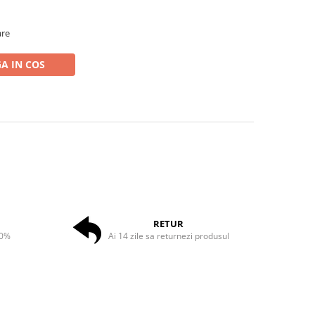
are
A IN COS
RETUR
50%
Ai 14 zile sa returnezi produsul