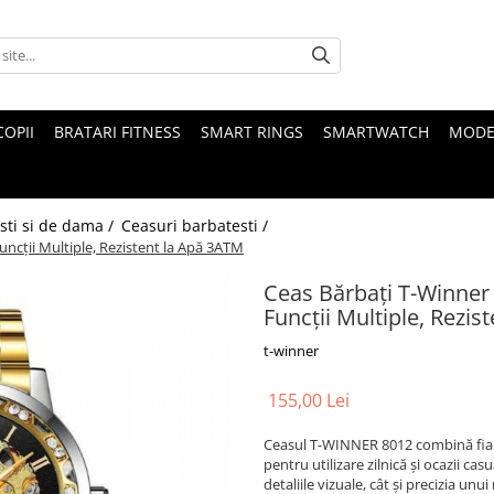
COPII
BRATARI FITNESS
SMART RINGS
SMARTWATCH
MODE
sti si de dama /
Ceasuri barbatesti /
ncții Multiple, Rezistent la Apă 3ATM
Ceas Bărbați T-Winner
Funcții Multiple, Rezi
t-winner
155,00 Lei
Ceasul T-WINNER 8012 combină fiabi
pentru utilizare zilnică și ocazii ca
detaliile vizuale, cât și precizia u