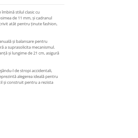
 îmbină stilul clasic cu
grosimea de 11 mm, și cadranul
trivit atât pentru ținute fashion,
nuală și balansare pentru
ără a suprasolicita mecanismul.
ranță și lungime de 21 cm, asigură
ejându-l de stropi accidentali,
prezintă alegerea ideală pentru
l și construit pentru a rezista