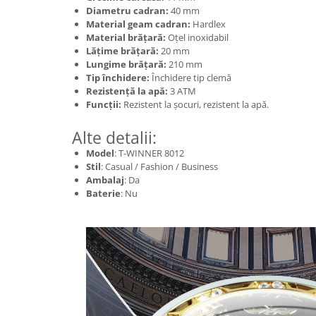
Diametru cadran:
40 mm
Material geam cadran:
Hardlex
Material brățară:
Oțel inoxidabil
Lățime brățară:
20 mm
Lungime brățară:
210 mm
Tip închidere:
Închidere tip clemă
Rezistență la apă:
3 ATM
Funcții:
Rezistent la șocuri, rezistent la apă.
Alte detalii:
Model
: T-WINNER 8012
Stil
: Casual / Fashion / Business
Ambalaj
: Da
Baterie
: Nu