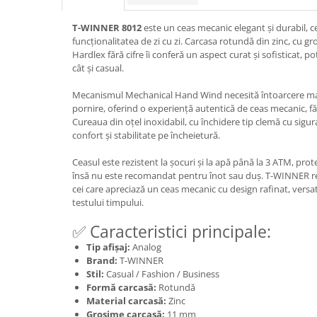
T-WINNER 8012
este un ceas mecanic elegant și durabil, ce
funcționalitatea de zi cu zi. Carcasa rotundă din zinc, cu 
Hardlex fără cifre îi conferă un aspect curat și sofisticat, po
cât și casual.
Mecanismul Mechanical Hand Wind necesită întoarcere ma
pornire, oferind o experiență autentică de ceas mecanic, f
Cureaua din oțel inoxidabil, cu închidere tip clemă cu sigu
confort și stabilitate pe încheietură.
Ceasul este rezistent la șocuri și la apă până la 3 ATM, prot
însă nu este recomandat pentru înot sau duș. T-WINNER re
cei care apreciază un ceas mecanic cu design rafinat, versati
testului timpului.
✅ Caracteristici principale:
Tip afișaj:
Analog
Brand:
T-WINNER
Stil:
Casual / Fashion / Business
Formă carcasă:
Rotundă
Material carcasă:
Zinc
Grosime carcasă:
11 mm