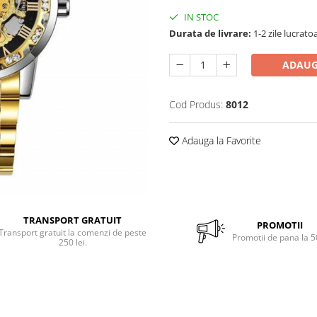
IN STOC
Durata de livrare:
1-2 zile lucrato
ADAUG
Cod Produs:
8012
Adauga la Favorite
TRANSPORT GRATUIT
PROMOTII
Transport gratuit la comenzi de peste
Promotii de pana la 
250 lei.