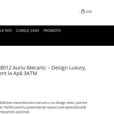
0,00
LE NOI
CURELE CEAS
PROMOTII
 8012 Auriu Mecanic – Design Luxury,
stent la Apă 3ATM
litatea mecanismului manual cu un design clasic, potrivit
sual. Perfect pentru pasionații de ceasuri care apreciază atât
nui mecanism automat.