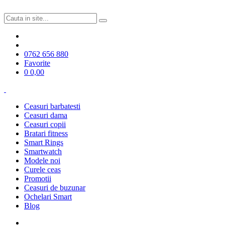
0762 656 880
Favorite
0
0,00
Ceasuri barbatesti
Ceasuri dama
Ceasuri copii
Bratari fitness
Smart Rings
Smartwatch
Modele noi
Curele ceas
Promotii
Ceasuri de buzunar
Ochelari Smart
Blog