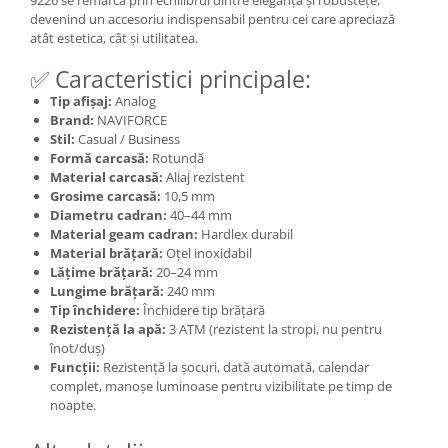
9226 se remarcă prin echilibrul dintre eleganță și robustețe,
devenind un accesoriu indispensabil pentru cei care apreciază
atât estetica, cât și utilitatea.
✅ Caracteristici principale:
Tip afișaj:
Analog
Brand:
NAVIFORCE
Stil:
Casual / Business
Formă carcasă:
Rotundă
Material carcasă:
Aliaj rezistent
Grosime carcasă:
10,5 mm
Diametru cadran:
40–44 mm
Material geam cadran:
Hardlex durabil
Material brățară:
Oțel inoxidabil
Lățime brățară:
20–24 mm
Lungime brățară:
240 mm
Tip închidere:
Închidere tip brățară
Rezistență la apă:
3 ATM (rezistent la stropi, nu pentru
înot/duș)
Funcții:
Rezistență la șocuri, dată automată, calendar
complet, manoșe luminoase pentru vizibilitate pe timp de
noapte.