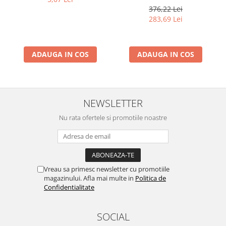
Barometru, Cronometru,
376,22 Lei
Termometru, Pedometru,
283,69 Lei
Busola
ADAUGA IN COS
ADAUGA IN COS
NEWSLETTER
Nu rata ofertele si promotiile noastre
Vreau sa primesc newsletter cu promotiile
magazinului. Afla mai multe in
Politica de
Confidentialitate
SOCIAL