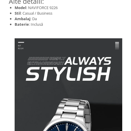
Alte detalii:
Model
: NAVIFORCE 9226
Stil
: Casual / Business
Ambalaj
: Da
Baterie
: Inclusă