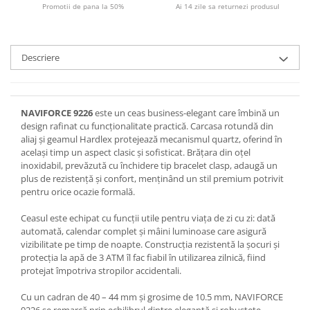
Promotii de pana la 50%
Ai 14 zile sa returnezi produsul
Descriere
NAVIFORCE 9226
este un ceas business-elegant care îmbină un
design rafinat cu funcționalitate practică. Carcasa rotundă din
aliaj și geamul Hardlex protejează mecanismul quartz, oferind în
același timp un aspect clasic și sofisticat. Brățara din oțel
inoxidabil, prevăzută cu închidere tip bracelet clasp, adaugă un
plus de rezistență și confort, menținând un stil premium potrivit
pentru orice ocazie formală.
Ceasul este echipat cu funcții utile pentru viața de zi cu zi: dată
automată, calendar complet și mâini luminoase care asigură
vizibilitate pe timp de noapte. Construcția rezistentă la șocuri și
protecția la apă de 3 ATM îl fac fiabil în utilizarea zilnică, fiind
protejat împotriva stropilor accidentali.
Cu un cadran de 40 – 44 mm și grosime de 10.5 mm, NAVIFORCE