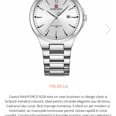
145,00 Lei
Ceasul NAVIFORCE 9226 este un ceas business cu design clasic și
brățară metalică robustă, ideal pentru ținutele elegante sau de birou.
Cadranul său curat, fără marcaje numerice, îi oferă un aer modern și
minimalist, iar manoșele luminoase permit citirea rapidă în orice
condiții. Construcția rezistentă și funcțiile practice, precum calendarul