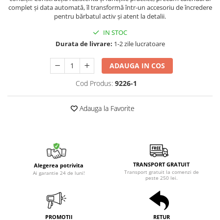
complet și data automată, îl transformă într-un accesoriu de încredere
pentru bărbatul activ și atent la detalii.
IN STOC
Durata de livrare:
1-2 zile lucratoare
ADAUGA IN COS
Cod Produs:
9226-1
Adauga la Favorite
TRANSPORT GRATUIT
Alegerea potrivita
Transport gratuit la comenzi de
Ai garantie 24 de luni!
peste 250 lei.
PROMOTII
RETUR