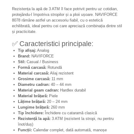
Rezistența la apă de 3 ATM îl face potrivit pentru uz cotidian,
protejându-l împotriva stropilor și a ploii ușoare. NAVIFORCE
8078 rămâne astfel un accesoriu fiabil, cu o estetică
echilibrată, ideal pentru cei care apreciază combinația dintre stil
și practicitate.
✅ Caracteristici principale:
Tip afișaj:
Analog
Brand:
NAVIFORCE
Stil:
Casual / Business
Formă carcasă:
Rotundă
Material carcasă:
Aliaj rezistent
Grosime carcasă:
11 mm
Diametru cadran:
40 – 44 mm
Material geam cadran:
Hardlex durabil
Material brățară:
Piele
Lățime brățară:
20 – 24 mm
Lungime brățară:
260 mm
Tip închidere:
Închidere cu cataramă clasică
Rezistență la apă:
3 ATM (rezistent la stropi, nu pentru
înot/duș)
Funcții:
Calendar complet, dată automată, manoșe