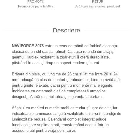
PROMOTII
RETUR
Promotii de pana la 50%
Ai 14 zile sa returnezi produsul
Descriere
NAVIFORCE 8078
este un ceas de mână ce îmbină eleganța
clasică cu un stil casual rafinat. Carcasa rotundă din aliaj și
geamul Hardlex rezistent la zgârieturi îi oferă durabilitate,
păstrând în același timp un aspect modern și curat.
Brățara din piele, cu lungime de 26 cm și lățime între 20 și 24
mm, adaugă un plus de confort și rafinament, fiind potrivită atât
pentru ținute relaxate, cât și pentru momente mai elegante.
Închiderea cu cataramă clasică completează armonios
designul, păstrând simplitatea și siguranța la purtare.
Afișajul cu markeri numerici arabi este clar și ușor de citit, iar
indicatoarele luminoase asigură vizibilitate chiar și în condiții de
luminozitate redusă. Calendarul complet integrat aduce
funcționalitate suplimentară, transformând ceasul într-un
accesoriu util pentru viața de zi cu zi.