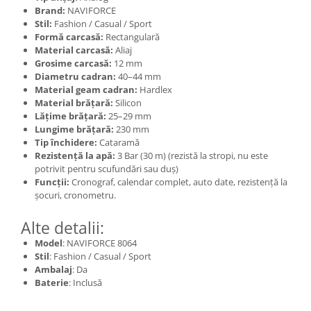
Brand:
NAVIFORCE
Stil:
Fashion / Casual / Sport
Formă carcasă:
Rectangulară
Material carcasă:
Aliaj
Grosime carcasă:
12 mm
Diametru cadran:
40–44 mm
Material geam cadran:
Hardlex
Material brățară:
Silicon
Lățime brățară:
25–29 mm
Lungime brățară:
230 mm
Tip închidere:
Cataramă
Rezistență la apă:
3 Bar (30 m) (rezistă la stropi, nu este
potrivit pentru scufundări sau duș)
Funcții:
Cronograf, calendar complet, auto date, rezistență la
șocuri, cronometru.
Alte detalii:
Model
: NAVIFORCE 8064
Stil
: Fashion / Casual / Sport
Ambalaj
: Da
Baterie
: Inclusă