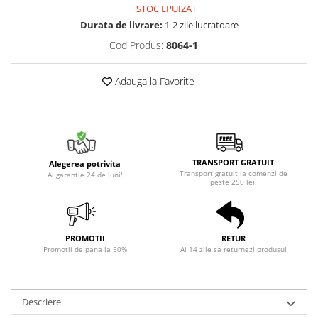
STOC EPUIZAT
Durata de livrare:
1-2 zile lucratoare
Cod Produs:
8064-1
Adauga la Favorite
TRANSPORT GRATUIT
Alegerea potrivita
Transport gratuit la comenzi de
Ai garantie 24 de luni!
peste 250 lei.
PROMOTII
RETUR
Promotii de pana la 50%
Ai 14 zile sa returnezi produsul
Descriere