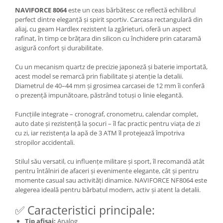
NAVIFORCE 8064
este un ceas bărbătesc ce reflectă echilibrul
perfect dintre eleganță și spirit sportiv. Carcasa rectangulară din
aliaj, cu geam Hardlex rezistent la zgârieturi, oferă un aspect
rafinat, în timp ce brățara din silicon cu închidere prin cataramă
asigură confort și durabilitate.
Cu un mecanism quartz de precizie japoneză și baterie importată,
acest model se remarcă prin fiabilitate și atenție la detalii.
Diametrul de 40–44 mm și grosimea carcasei de 12 mm îi conferă
o prezență impunătoare, păstrând totuși o linie elegantă.
Funcțiile integrate – cronograf, cronometru, calendar complet,
auto date și rezistență la șocuri – îl fac practic pentru viața de zi
cu zi, iar rezistența la apă de 3 ATM îl protejează împotriva
stropilor accidentali.
Stilul său versatil, cu influențe militare și sport, îl recomandă atât
pentru întâlniri de afaceri și evenimente elegante, cât și pentru
momente casual sau activități dinamice. NAVIFORCE NF8064 este
alegerea ideală pentru bărbatul modern, activ și atent la detalii.
✅ Caracteristici principale:
Tip afișaj:
Analog