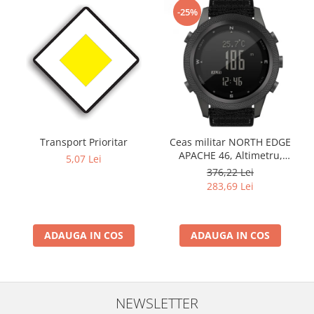
-25%
Transport Prioritar
Ceas militar NORTH EDGE
APACHE 46, Altimetru,
5,07 Lei
Barometru, Cronometru,
376,22 Lei
Termometru, Pedometru,
283,69 Lei
Busola
ADAUGA IN COS
ADAUGA IN COS
NEWSLETTER