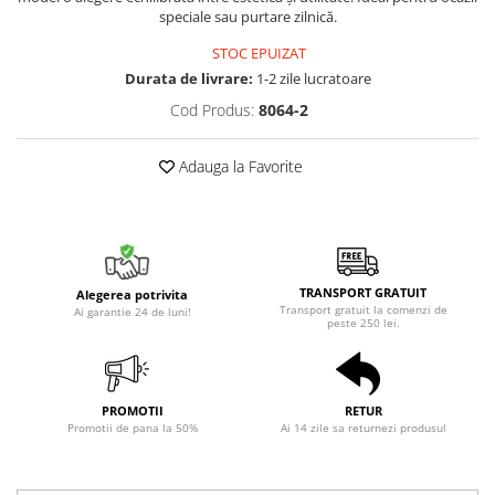
speciale sau purtare zilnică.
STOC EPUIZAT
Durata de livrare:
1-2 zile lucratoare
Cod Produs:
8064-2
Adauga la Favorite
TRANSPORT GRATUIT
Alegerea potrivita
Transport gratuit la comenzi de
Ai garantie 24 de luni!
peste 250 lei.
PROMOTII
RETUR
Promotii de pana la 50%
Ai 14 zile sa returnezi produsul