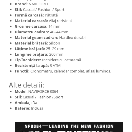
Brand:
NAVIFORCE
Stil:
Casual / Fashion / Sport
Formă carcasă:
Pătrată
Material carcasă:
Aliaj rezistent
Grosime carcasă:
14 mm
Diametru cadran:
40–44 mm
Material geam cadran:
Hardlex durabil
Material brățară:
Silicon
Lățime brățară:
25–29 mm
Lungime brățară:
260 mm
Tip închidere:
Închidere cu cataramă
Rezistență la apă:
3 ATM
Funcții:
Cronometru, calendar complet, afișaj luminos.
Alte detalii:
Model
: NAVIFORCE 8064
Stil
: Casual / Fashion /Sport
Ambalaj
: Da
Baterie
: Inclusă