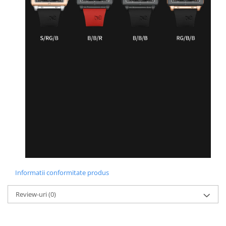
Informatii conformitate produs
Review-uri
(0)