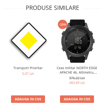
PRODUSE SIMILARE
-25%
Transport Prioritar
Ceas militar NORTH EDGE
APACHE 46, Altimetru,
5,07 Lei
Barometru, Cronometru,
376,22 Lei
Termometru, Pedometru,
283,69 Lei
Busola
ADAUGA IN COS
ADAUGA IN COS