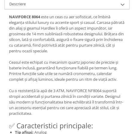
Descriere
NAVIFORCE 8064
este un ceas cu aer sofisticat, ce îmbină
eleganța stilului luxury cu accente sport și casual. Carcasa pătrată
din aliaj și geamul Hardlex îi oferă un aspect impunător, iar
grosimea de 14 mm subliniază robustetea designului. Brățara din
silicon, lată și confortabilă, asigură o fixare sigură prin închiderea
cu cataramă, fiind potrivită atât pentru purtare zilnică, cât și
pentru ocazii speciale.
Ceasul este echipat cu mecanism quartz japonez de precizie și
baterie inclusă, garantând funcționare fiabilă pe termen lung.
Printre funcțiile sale utile se numără cronometru, calendar
complet și afișaj luminos, ideale pentru un ritm de viață activ.
Cu o rezistență la apă de 3 ATM, NAVIFORCE NF8064 suportă
stropii accidentali și purtarea zilnică în condiții variate. Designul
său modern și funcționalitatea bine echilibrată îl transformă într-
un accesoriu esențial pentru cei care apreciază atât stilul, cât și
practicitatea.
✅ Caracteristici principale:
Tip afișaj:
Analog