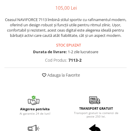
105,00 Lei
Ceasul NAVIFORCE 7113 îmbină stilul sportiv cu rafinamentul modern,
oferind un design robust și funcții utile pentru ritmul zilnic. Ușor,
confortabil și rezistent, acest ceas digital este alegerea ideală pentru
bărbații activi care caută atât fiabilitate, cât și un aspect modern.
STOC EPUIZAT
Durata de livrare:
1-2 zile lucratoare
Cod Produs:
7113-2
Adauga la Favorite
TRANSPORT GRATUIT
Alegerea potrivita
Transport gratuit la comenzi de
Ai garantie 24 de luni!
peste 250 lei.