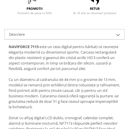
PROMOTII
RETUR
Promotii de pana la 50%
Ai 14 zile sa returnezi produsul
Descriere
NAVIFORCE 7113
este un ceas digital pentru bărbați ce reunește
eleganța modernă cu dinamismul sportiv. Carcasa rectangulară
din plastic rezistent și geamul din cristal acrilic HD îi conferă un
aspect contemporan, în timp ce brățara din silicon, ușoară și
flexibilă, asigură confort pe tot parcursul zilei.
Cu un diametru al cadranului de 44 mm și o grosime de 13 mm,
modelul se remarcă prin echilibrul dintre robustețe și rafinament,
fiind potrivit atât pentru ținute casual, cât și pentru un stil
business modern. Catarama clasică oferă siguranță la purtare, iar
greutatea redusă de doar 51 g face ceasul aproape imperceptibil
la încheietură.
Dotat cu afișaj digital LCD dublu, cronograf, calendar complet,
alarmă și iluminare nocturnă, NF7113 răspunde perfect nevoilor
cotidiene. Rezistența la apă de până la 50 m (5ATM) îl face ideal