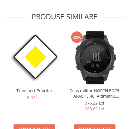
PRODUSE SIMILARE
-25%
Transport Prioritar
Ceas militar NORTH EDGE
APACHE 46, Altimetru,
5,07 Lei
Barometru, Cronometru,
376,22 Lei
Termometru, Pedometru,
283,69 Lei
Busola
ADAUGA IN COS
ADAUGA IN COS