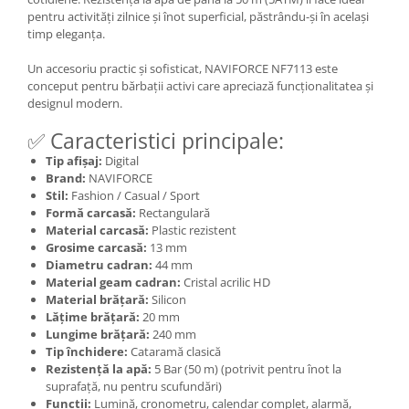
pentru activități zilnice și înot superficial, păstrându-și în același
timp eleganța.
Un accesoriu practic și sofisticat, NAVIFORCE NF7113 este
conceput pentru bărbații activi care apreciază funcționalitatea și
designul modern.
✅ Caracteristici principale:
Tip afișaj:
Digital
Brand:
NAVIFORCE
Stil:
Fashion / Casual / Sport
Formă carcasă:
Rectangulară
Material carcasă:
Plastic rezistent
Grosime carcasă:
13 mm
Diametru cadran:
44 mm
Material geam cadran:
Cristal acrilic HD
Material brățară:
Silicon
Lățime brățară:
20 mm
Lungime brățară:
240 mm
Tip închidere:
Cataramă clasică
Rezistență la apă:
5 Bar (50 m) (potrivit pentru înot la
suprafață, nu pentru scufundări)
Funcții:
Lumină, cronometru, calendar complet, alarmă,