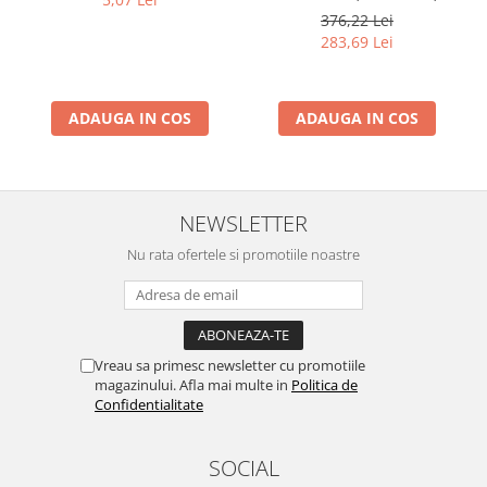
Barometru, Cronometru,
376,22 Lei
Termometru, Pedometru,
283,69 Lei
Busola
ADAUGA IN COS
ADAUGA IN COS
NEWSLETTER
Nu rata ofertele si promotiile noastre
Vreau sa primesc newsletter cu promotiile
magazinului. Afla mai multe in
Politica de
Confidentialitate
SOCIAL