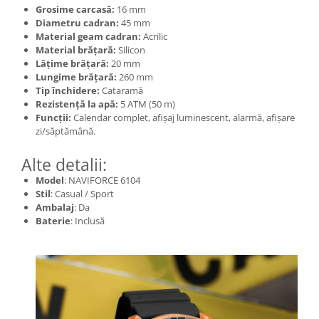
Grosime carcasă:
16 mm
Diametru cadran:
45 mm
Material geam cadran:
Acrilic
Material brățară:
Silicon
Lățime brățară:
20 mm
Lungime brățară:
260 mm
Tip închidere:
Cataramă
Rezistență la apă:
5 ATM (50 m)
Funcții:
Calendar complet, afișaj luminescent, alarmă, afișare
zi/săptămână.
Alte detalii:
Model
: NAVIFORCE 6104
Stil
: Casual / Sport
Ambalaj
: Da
Baterie
: Inclusă