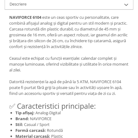
Descriere
NAVIFORCE 6104
este un ceas sportiv cu personalitate, care
combină afișajul analog și digital pentru un stil modern și practic.
Carcasa rotundă din plastic durabil, cu diametrul de 45 mm și
grosimea de 16 mm, oferă un aspect robust, iar geamul din acrilic
și brățara din silicon de 26 cm, cu închidere tip cataramă, asigură
confort și rezistență în activitățile zilnice.
Ceasul este echipat cu funcții esențiale: calendar complet și
manoșe luminoase, oferind vizibilitate și utilitate în orice moment
al zilei.
Datorită rezistenței la apă de până la 5 ATM, NAVIFORCE 6104
poate fi purtat fără griji la ploaie sau în activități ușoare în apă,
fiind un accesoriu sportiv și versatil pentru viața de zi cu zi.
✅ Caracteristici principale:
Tip afișaj:
Analog-Digital
Brand:
NAVIFORCE
Stil:
Casual / Sport
Formă carcasă:
Rotundă
Material carcasă:
Plastic