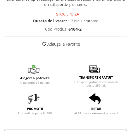
un stil sportiv și dinamic.
STOC EPUIZAT
Durata de livrare:
1-2 zile lucratoare
Cod Produs:
6104-2
Adauga la Favorite
TRANSPORT GRATUIT
Alegerea potrivita
Transport gratuit la comenzi de
Ai garantie 24 de luni!
peste 250 lei.
PROMOTII
RETUR
Promotii de pana la 50%
Ai 14 zile sa returnezi produsul