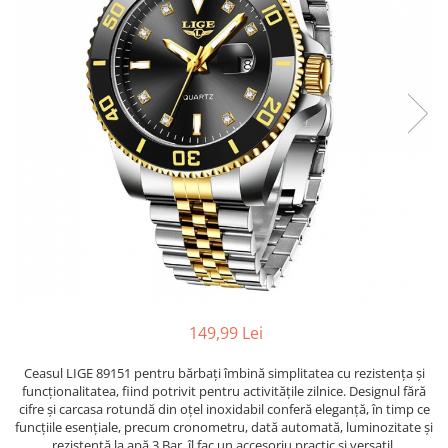
149,99 Lei
Ceasul LIGE 89151 pentru bărbați îmbină simplitatea cu rezistența și
funcționalitatea, fiind potrivit pentru activitățile zilnice. Designul fără
cifre și carcasa rotundă din oțel inoxidabil conferă eleganță, în timp ce
funcțiile esențiale, precum cronometru, dată automată, luminozitate și
rezistență la apă 3 Bar, îl fac un accesoriu practic și versatil.