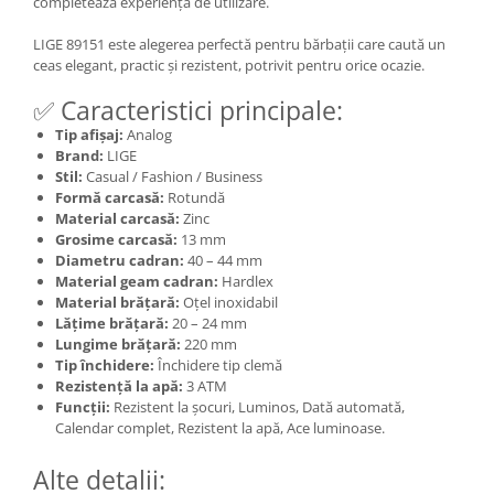
completează experiența de utilizare.
LIGE 89151 este alegerea perfectă pentru bărbații care caută un
ceas elegant, practic și rezistent, potrivit pentru orice ocazie.
✅ Caracteristici principale:
Tip afișaj:
Analog
Brand:
LIGE
Stil:
Casual / Fashion / Business
Formă carcasă:
Rotundă
Material carcasă:
Zinc
Grosime carcasă:
13 mm
Diametru cadran:
40 – 44 mm
Material geam cadran:
Hardlex
Material brățară:
Oțel inoxidabil
Lățime brățară:
20 – 24 mm
Lungime brățară:
220 mm
Tip închidere:
Închidere tip clemă
Rezistență la apă:
3 ATM
Funcții:
Rezistent la șocuri, Luminos, Dată automată,
Calendar complet, Rezistent la apă, Ace luminoase.
Alte detalii: