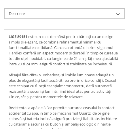
Descriere
LIGE 89151
este un ceas de mână pentru bărbați cu un design
simplu și elegant, ce combină rafinamentul minimal cu
funcționalitatea cotidiană. Carcasa rotundă din zinc și geamul
Hardlex conferă un aspect modern și durabil, în timp ce cureaua
tot din oțel inoxidabil, cu lungimea de 21 cm și lățimea ajustabilă
între 20 și 24 mm, asigură confort și stabilitate pe încheietură.
Afișajul fără cifre (Numberless) și limbile luminoase adaugă un
plus de eleganță și facilitează citirea orei în orice condiții. Ceasul
este echipat cu funcții esențiale: cronometru, dată automată,
rezistență la șocuri și lumină, fiind ideal atât pentru activități
zilnice, cât și pentru momentele de relaxare.
Rezistența la apă de 3 Bar permite purtarea ceasului la contact
accidental cu apa, în timp ce mecanismul Quartz, de origine
chineză, și bateria inclusă asigură precizie și fiabilitate. Închidere
cu cataramă ascunsă cu buton și ambalaj ecologic din hârtie