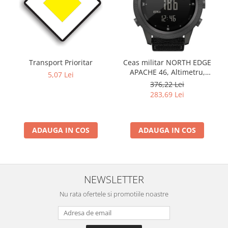
Transport Prioritar
Ceas militar NORTH EDGE
APACHE 46, Altimetru,
5,07 Lei
Barometru, Cronometru,
376,22 Lei
Termometru, Pedometru,
283,69 Lei
Busola
ADAUGA IN COS
ADAUGA IN COS
NEWSLETTER
Nu rata ofertele si promotiile noastre