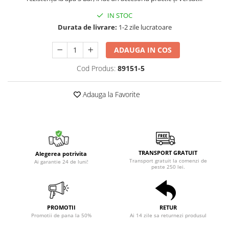
IN STOC
Durata de livrare:
1-2 zile lucratoare
ADAUGA IN COS
Cod Produs:
89151-5
Adauga la Favorite
TRANSPORT GRATUIT
Alegerea potrivita
Transport gratuit la comenzi de
Ai garantie 24 de luni!
peste 250 lei.
PROMOTII
RETUR
Promotii de pana la 50%
Ai 14 zile sa returnezi produsul