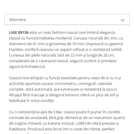
Descriere
LIGE 89136
este un ceas fashion-casual care îmbină eleganța
clasică cu funcționalitatea modernă. Carcasa rotundă din zinc, cu
diametrul de 41 mm și grosimea de 10 mm, împreună cu geamul
Hardlex, conferă ceasului un aspect rafinat și o rezistență solidă.
Cureaua din piele naturală, lată de 22 mm și lungă de 26 cm,
completată de o cataramă clasică, asigură confort și prindere
sigură la încheietură.
Ceasul vine echipat cu funcții esențiale pentru viața de zi cu zi și
activități sportive ușoare: cronometru, cronograf, calendar
complet, dată automată, ace luminoase și rezistență la șocuri.
Afișajul fără marcaje și designul luminos oferă un plus de stil și
lizibilitate în orice condiții.
Cu o rezistență la apă de 3 Bar, ceasul poate fi purtat în condiții
normale de umezeală, fără griji. Alimentat de un mecanism quartz
de origine chineză, cu baterie inclusă, LG89136 oferă precizie și
fiabilitate. Produsul este livrat într-o cutie din hârtie, perfect