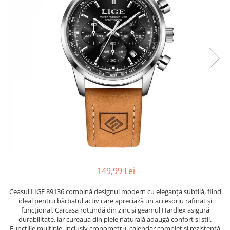
149,99 Lei
Ceasul LIGE 89136 combină designul modern cu eleganța subtilă, fiind
ideal pentru bărbatul activ care apreciază un accesoriu rafinat și
funcțional. Carcasa rotundă din zinc și geamul Hardlex asigură
durabilitate, iar cureaua din piele naturală adaugă confort și stil.
Funcțiile multiple, inclusiv cronometru, calendar complet și rezistență