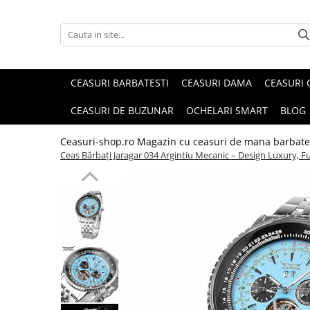
CEASURI BARBATESTI
CEASURI DAMA
CEASURI 
CEASURI DE BUZUNAR
OCHELARI SMART
BLOG
Ceasuri-shop.ro Magazin cu ceasuri de mana barbate
Ceas Bărbați Jaragar 034 Argintiu Mecanic – Design Luxury, Fu