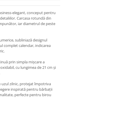
usiness-elegant, conceput pentru
etaliilor. Carcasa rotundă din
impunător, iar diametrul de peste
numerice, subliniază designul
jul complet calendar, indicarea
ic.
inuă prin simpla mișcare a
noxidabil, cu lungimea de 21 cm și
.
 uzul zilnic, protejat împotriva
legere inspirată pentru bărbații
nalitate, perfecte pentru birou