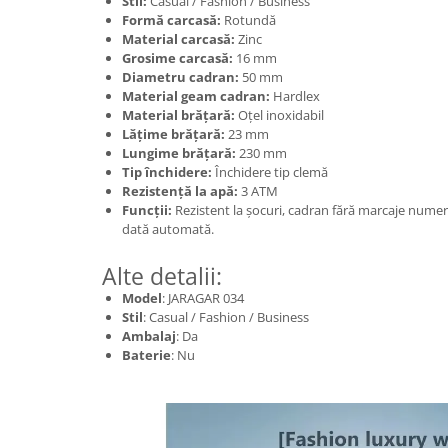
Stil:
Casual / Fashion / Business
Formă carcasă:
Rotundă
Material carcasă:
Zinc
Grosime carcasă:
16 mm
Diametru cadran:
50 mm
Material geam cadran:
Hardlex
Material brățară:
Oțel inoxidabil
Lățime brățară:
23 mm
Lungime brățară:
230 mm
Tip închidere:
Închidere tip clemă
Rezistență la apă:
3 ATM
Funcții:
Rezistent la șocuri, cadran fără marcaje numer
dată automată.
Alte detalii:
Model
: JARAGAR 034
Stil
: Casual / Fashion / Business
Ambalaj
: Da
Baterie
: Nu