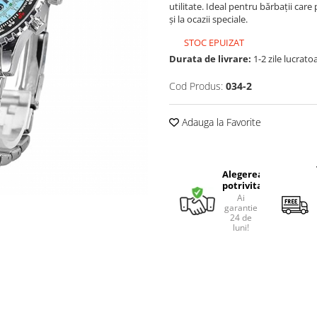
utilitate. Ideal pentru bărbații care 
și la ocazii speciale.
STOC EPUIZAT
Durata de livrare:
1-2 zile lucrato
Cod Produs:
034-2
Adauga la Favorite
Alegerea
potrivita
Ai
garantie
24 de
luni!