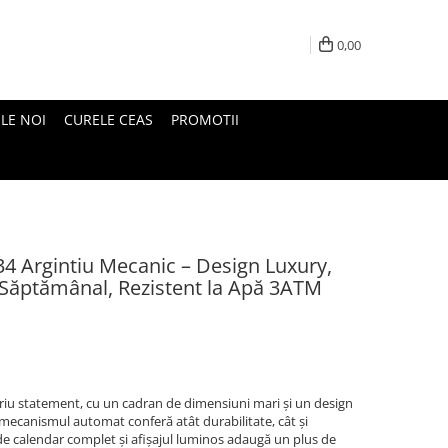
0,00
LE NOI
CURELE CEAS
PROMOTII
34 Argintiu Mecanic – Design Luxury,
aj Săptămânal, Rezistent la Apă 3ATM
iu statement, cu un cadran de dimensiuni mari și un design
și mecanismul automat conferă atât durabilitate, cât și
e de calendar complet și afişajul luminos adaugă un plus de