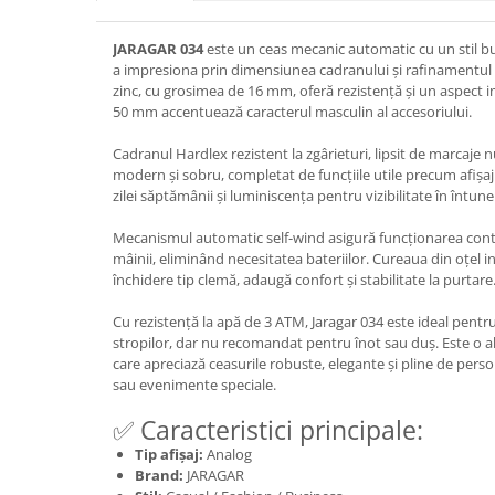
JARAGAR 034
este un ceas mecanic automatic cu un stil b
a impresiona prin dimensiunea cadranului și rafinamentul d
zinc, cu grosimea de 16 mm, oferă rezistență și un aspect 
50 mm accentuează caracterul masculin al accesoriului.
Cadranul Hardlex rezistent la zgârieturi, lipsit de marcaje 
modern și sobru, completat de funcțiile utile precum afișa
zilei săptămânii și luminiscența pentru vizibilitate în întuner
Mecanismul automatic self-wind asigură funcționarea cont
mâinii, eliminând necesitatea bateriilor. Cureaua din oțel i
închidere tip clemă, adaugă confort și stabilitate la purtare
Cu rezistență la apă de 3 ATM, Jaragar 034 este ideal pentru
stropilor, dar nu recomandat pentru înot sau duș. Este o a
care apreciază ceasurile robuste, elegante și pline de perso
sau evenimente speciale.
✅ Caracteristici principale:
Tip afișaj:
Analog
Brand:
JARAGAR