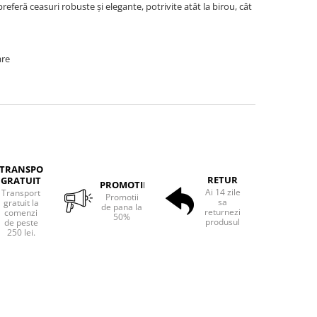
preferă ceasuri robuste și elegante, potrivite atât la birou, cât
are
TRANSPORT
RETUR
GRATUIT
PROMOTII
Ai 14 zile
Transport
Promotii
sa
gratuit la
de pana la
returnezi
comenzi
50%
produsul
de peste
250 lei.