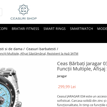
COPII
BRATARI FITNESS
SMART RINGS
SMARTWATCH
MODE
sti si de dama /
Ceasuri barbatesti /
ncții Multiple, Afișaj Săptămânal, Rezistent la Apă 3ATM
Ceas Bărbați Jaragar 0
Funcții Multiple, Afiș
Jaragar
299,99 Lei
Ceasul JARAGAR 034 este un accesor
sofisticat. Carcasa solidă din zinc 
funcționalitate, în timp ce funcțiil