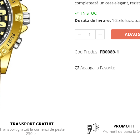
completează un ceas elegant, rezisten
IN STOC
Durata de livrare:
1-2 zile lucrato
ADAUG
Cod Produs:
FB0089-1
Adauga la Favorite
TRANSPORT GRATUIT
PROMOTII
Transport gratuit la comenzi de peste
Promotii de pana la 
250 lei.