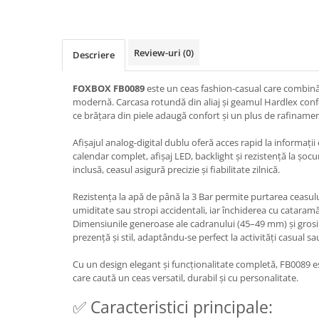
Review-uri
(0)
Descriere
FOXBOX FB0089
este un ceas fashion-casual care combină
modernă. Carcasa rotundă din aliaj și geamul Hardlex confe
ce brățara din piele adaugă confort și un plus de rafinamen
Afișajul analog-digital dublu oferă acces rapid la informaț
calendar complet, afișaj LED, backlight și rezistență la șoc
inclusă, ceasul asigură precizie și fiabilitate zilnică.
Rezistența la apă de până la 3 Bar permite purtarea ceasului 
umiditate sau stropi accidentali, iar închiderea cu cataramă
Dimensiunile generoase ale cadranului (45–49 mm) și grosi
prezență și stil, adaptându-se perfect la activități casual sa
Cu un design elegant și funcționalitate completă, FB0089 es
care caută un ceas versatil, durabil și cu personalitate.
✅ Caracteristici principale: