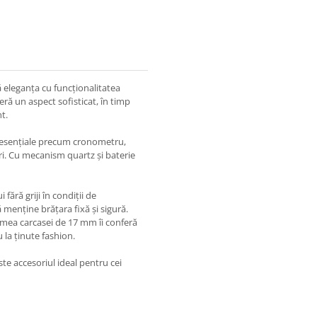
 eleganța cu funcționalitatea
ră un aspect sofisticat, în timp
t.
ii esențiale precum cronometru,
uri. Cu mecanism quartz și baterie
fără griji în condiții de
 menține brățara fixă și sigură.
mea carcasei de 17 mm îi conferă
u la ținute fashion.
te accesoriul ideal pentru cei