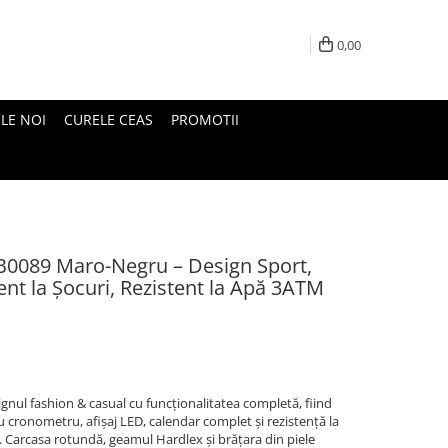
0,00
LE NOI
CURELE CEAS
PROMOTII
B0089 Maro-Negru – Design Sport,
tent la Șocuri, Rezistent la Apă 3ATM
ul fashion & casual cu funcționalitatea completă, fiind
u cronometru, afișaj LED, calendar complet și rezistență la
e. Carcasa rotundă, geamul Hardlex și brățara din piele