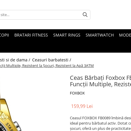
COPII
BRATARI FITNESS
SMART RINGS
SMARTWATCH
MODE
sti si de dama /
Ceasuri barbatesti /
i Multiple, Rezistent la Șocuri, Rezistent la Apă 3ATM
Ceas Bărbați Foxbox F
Funcții Multiple, Rezis
FOXBOX
159,99 Lei
Ceasul FOXBOX FB0089 îmbină design
ideal pentru bărbatul activ. Dotat c
șocuri, oferă un plus de practicitat