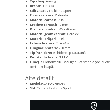
Tip afișaj:
Analog
Brand:
FOXBOX
Stil:
Casual / Fashion / Sport
Formă carcasă:
Rotundă
Material carcasă:
Aliaj
Grosime carcasă:
17 mm
Diametru cadran:
45 – 49 mm
Material geam cadran:
Hardlex
Material brățară:
Piele
Lățime brățară:
20 – 24 mm
Lungime brățară:
250 mm
Tip închidere:
Închidere tip cataramă
Rezistență la apă:
3 ATM
Funcții:
Cronometru, Backlight, Rezistent la șocuri, Afi
Rezistent la apă.
Alte detalii:
Model
: FOXBOX FB0089
Stil
: Casual / Fashion / Sport