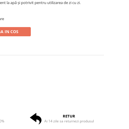
t la apă și potrivit pentru utilizarea de zi cu zi.
are
A IN COS
RETUR
50%
Ai 14 zile sa returnezi produsul