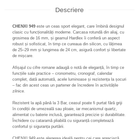
Descriere
CHENXI 949
este un ceas sport elegant, care îmbină designul
clasic cu funcționalități moderne. Carcasa rotundă din aliaj, cu
grosimea de 16 mm, și geamul Hardlex îi conferă un aspect
robust și sofisticat, în timp ce cureaua din silicon, cu lățimea
de 25–29 mm și lungimea de 24 cm, asigură confort și libertate
de mișcare.
Afișajul cu cifre romane adaugă o notă de eleganță, în timp ce
funcțiile sale practice – cronometru, cronograf, calendar
complet, dată automată, acele luminoase și rezistența la șocuri
– fac din acest ceas un partener de încredere în activitățile
zilnice.
Rezistent la apă până la 3 Bar, ceasul poate fi purtat fără griji
în condiții de umezeală sau ploaie, iar mecanismul quartz,
alimentat cu baterie inclusă, garantează precizie și durabilitate.
Închidere cu cataramă pliabilă cu siguranță completează
confortul și siguranța purtării.
CHENXI 949 este alegerea ideală pentru cei care apreciază