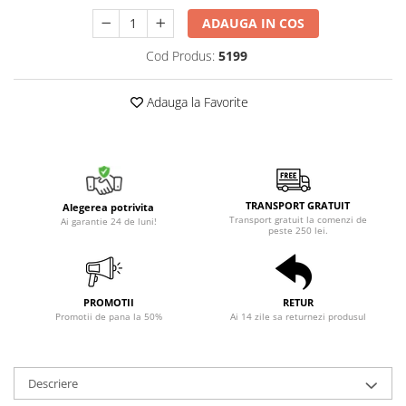
ADAUGA IN COS
Cod Produs:
5199
Adauga la Favorite
TRANSPORT GRATUIT
Alegerea potrivita
Transport gratuit la comenzi de
Ai garantie 24 de luni!
peste 250 lei.
PROMOTII
RETUR
Promotii de pana la 50%
Ai 14 zile sa returnezi produsul
Descriere