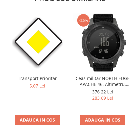
-25%
Transport Prioritar
Ceas militar NORTH EDGE
APACHE 46, Altimetru,
5,07 Lei
Barometru, Cronometru,
376,22 Lei
Termometru, Pedometru,
283,69 Lei
Busola
ADAUGA IN COS
ADAUGA IN COS