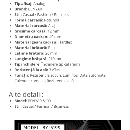
Tip afișaj:
Analog
Brand:
BENYAR
Stil:
Casual / Fashion / Business
Formă carcasă:
Rotundă
Material carcasă:
Aliaj
Grosime carcasă:
12 mm
Diametru cadran:
40 mm
Material geam cadran:
Hardlex
Material brățară:
Piele
Lățime brățară:
26 mm
Lungime brățară:
210 mm
Tip închidere:
Închidere tip cataramă
Rezistență la apă:
3 ATM
Funcții:
Rezistent la șocuri, Luminos, Dată automată,
Calendar complet, Rezistent la apă.
Alte detalii:
Model
: BENYAR 5199
Stil
: Casual / Fashion / Business