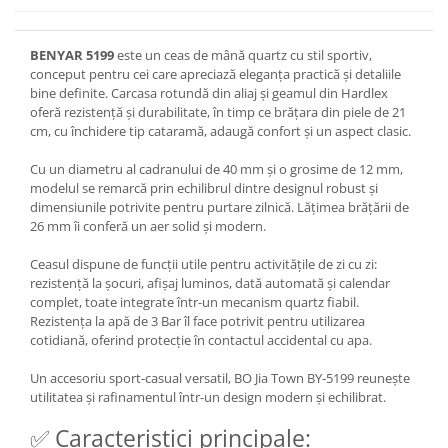
BENYAR 5199
este un ceas de mână quartz cu stil sportiv,
conceput pentru cei care apreciază eleganța practică și detaliile
bine definite. Carcasa rotundă din aliaj și geamul din Hardlex
oferă rezistență și durabilitate, în timp ce brățara din piele de 21
cm, cu închidere tip cataramă, adaugă confort și un aspect clasic.
Cu un diametru al cadranului de 40 mm și o grosime de 12 mm,
modelul se remarcă prin echilibrul dintre designul robust și
dimensiunile potrivite pentru purtare zilnică. Lățimea brățării de
26 mm îi conferă un aer solid și modern.
Ceasul dispune de funcții utile pentru activitățile de zi cu zi:
rezistență la șocuri, afișaj luminos, dată automată și calendar
complet, toate integrate într-un mecanism quartz fiabil.
Rezistența la apă de 3 Bar îl face potrivit pentru utilizarea
cotidiană, oferind protecție în contactul accidental cu apa.
Un accesoriu sport-casual versatil, BO Jia Town BY-5199 reunește
utilitatea și rafinamentul într-un design modern și echilibrat.
✅ Caracteristici principale: