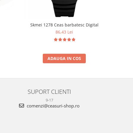
Skmei 1278 Ceas barbatesc Digital
Ceas ba
Clasic Ret
86,43 Lei
Fa
ADAUGA IN COS
SUPORT CLIENTI
9-17
comenzi@ceasuri-shop.ro