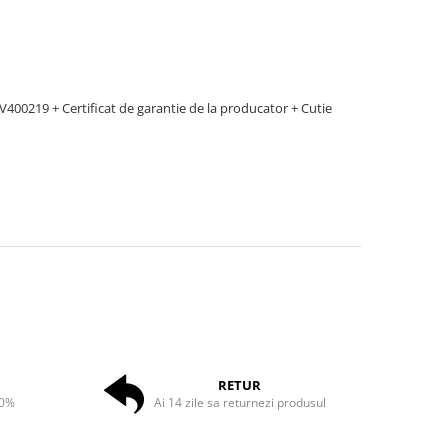
V400219 + Certificat de garantie de la producator + Cutie
RETUR
50%
Ai 14 zile sa returnezi produsul