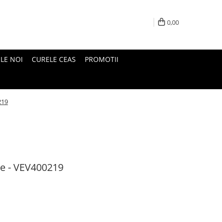
0,00
LE NOI
CURELE CEAS
PROMOTII
219
e - VEV400219