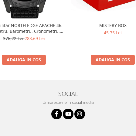
ilitar NORTH EDGE APACHE 46,
MISTERY BOX
etru, Barometru, Cronometru,
45,75 Lei
ometru, Pedometru, Busola
376,22 Lei
283,69 Lei
ADAUGA IN COS
ADAUGA IN COS
SOCIAL
Urmareste-ne in social media