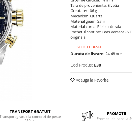
Grosime carcasa: 14 mm
Tara de provenienta: Elvetia
Greutate: 106 g
Mecanism: Quartz
Material geam: Safir
Material curea: Piele naturala
Pachetul contine: Ceas Versace - VE
originala
STOC EPUIZAT
Durata de livrare:
24-48 ore
Cod Produs:
E38
Adauga la Favorite
TRANSPORT GRATUIT
PROMOTII
Transport gratuit la comenzi de peste
Promotii de pana la 
250 lei.