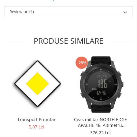
Review-uri
(1)
PRODUSE SIMILARE
-25%
Transport Prioritar
Ceas militar NORTH EDGE
APACHE 46, Altimetru,
5,07 Lei
Barometru, Cronometru,
376,22 Lei
Termometru, Pedometru,