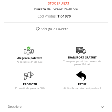
STOC EPUIZAT
Durata de livrare:
24-48 ore
Cod Produs:
Tio1970
Adauga la Favorite
TRANSPORT GRATUIT
Alegerea potrivita
Transport gratuit la comenzi de
Ai garantie 24 de luni!
peste 250 lei.
PROMOTII
RETUR
Promotii de pana la 50%
Ai 14 zile sa returnezi produsul
Descriere