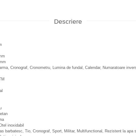
Descriere
m
 mm
 mm
Alarma, Cronograf, Cronometru, Lumina de fundal, Calendar, Numaratoare inver
ATM
al
u
retan
ina
Otel inoxidabil
as barbatesc, Tio, Cronograf, Sport, Militar, Multifunctional, Rezistent la apa