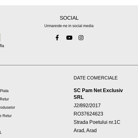
SOCIAL
Urmareste-ne in social media
fla
DATE COMERCIALE
SC Pam Net Exclusiv
Plata
SRL
 Retur
J2/892/2017
roduselor
RO37624623
e Retur
Strada Poetului nr.1C
Arad, Arad
L