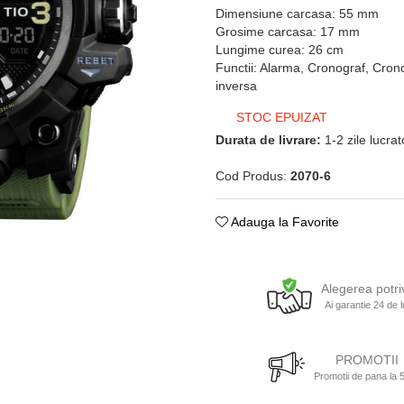
Dimensiune carcasa: 55 mm
Grosime carcasa: 17 mm
Lungime curea: 26 cm
Functii: Alarma, Cronograf, Cro
inversa
STOC EPUIZAT
Durata de livrare:
1-2 zile lucra
Cod Produs:
2070-6
Adauga la Favorite
Alegerea potri
Ai garantie 24 de l
PROMOTII
Promotii de pana la