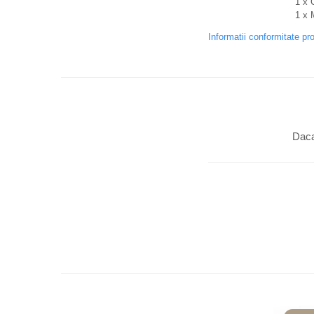
1 x Cutie or
1 x Manual in
Informatii conformitate pr
Daca