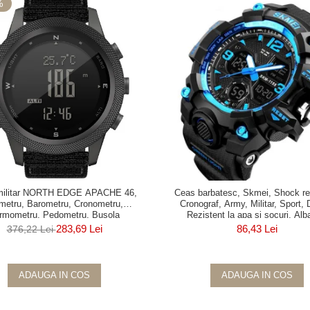
%
militar NORTH EDGE APACHE 46,
Ceas barbatesc, Skmei, Shock re
imetru, Barometru, Cronometru,
Cronograf, Army, Militar, Sport, D
rmometru, Pedometru, Busola
Rezistent la apa si socuri, Alb
283,69 Lei
86,43 Lei
376,22 Lei
ADAUGA IN COS
ADAUGA IN COS