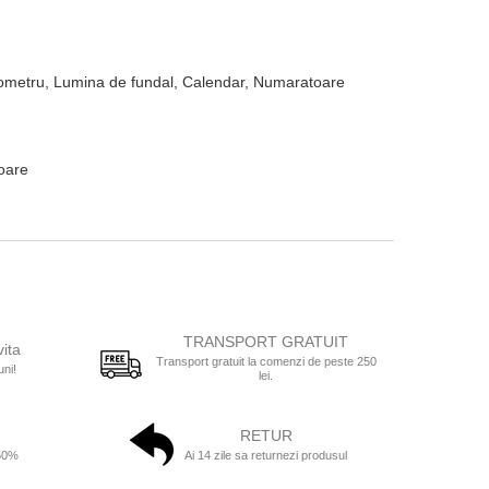
nometru, Lumina de fundal, Calendar, Numaratoare
toare
TRANSPORT GRATUIT
vita
Transport gratuit la comenzi de peste 250
uni!
lei.
RETUR
 50%
Ai 14 zile sa returnezi produsul