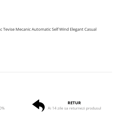
sc Tevise Mecanic Automatic Self Wind Elegant Casual
RETUR
50%
Ai 14 zile sa returnezi produsul