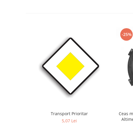
-25%
Transport Prioritar
Ceas m
Altim
5,07 Lei
Term