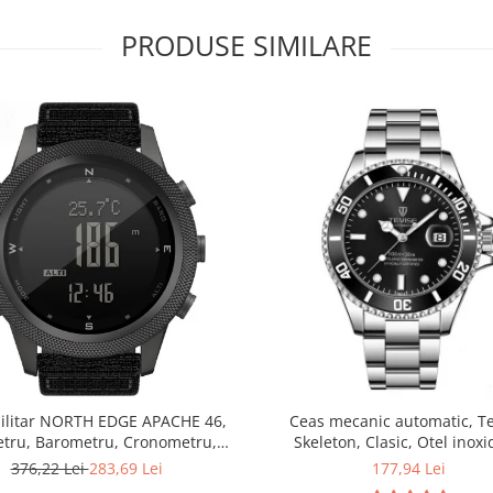
PRODUSE SIMILARE
ilitar NORTH EDGE APACHE 46,
Ceas mecanic automatic, Te
etru, Barometru, Cronometru,
Skeleton, Clasic, Otel inoxi
ometru, Pedometru, Busola
376,22 Lei
283,69 Lei
177,94 Lei