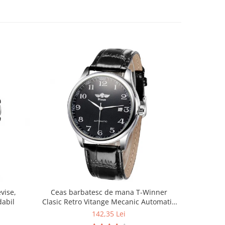
vise,
Ceas barbatesc de mana T-Winner
dabil
Clasic Retro Vitange Mecanic Automatic
Fashion Casual Elegant
142,35 Lei