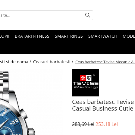
COPII
BRATARI FITNESS
SMART RINGS
SMARTWATCH
MODE
sti si de dama /
Ceasuri barbatesti /
Ceas barbatesc Tevise Mecanic Au
Ceas barbatesc Tevise
Casual Business Cutie
283,69 Lei
253,18 Lei