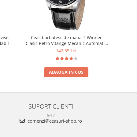
vise,
Ceas barbatesc de mana T-Winner
dabil
Clasic Retro Vitange Mecanic Automatic
Fashion Casual Elegant
142,35 Lei
ADAUGA IN COS
SUPORT CLIENTI
9-17
comenzi@ceasuri-shop.ro