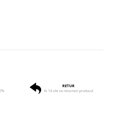
RETUR
50%
Ai 14 zile sa returnezi produsul