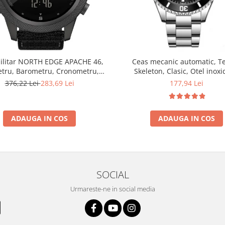
ilitar NORTH EDGE APACHE 46,
Ceas mecanic automatic, Te
etru, Barometru, Cronometru,
Skeleton, Clasic, Otel inoxi
ometru, Pedometru, Busola
376,22 Lei
283,69 Lei
177,94 Lei
ADAUGA IN COS
ADAUGA IN COS
SOCIAL
Urmareste-ne in social media