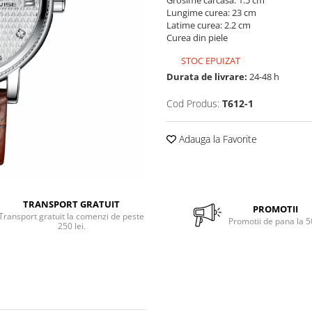
Grosime carcasa: 1.5 cm
Lungime curea: 23 cm
Latime curea: 2.2 cm
Curea din piele
STOC EPUIZAT
Durata de livrare:
24-48 h
Cod Produs:
T612-1
Adauga la Favorite
TRANSPORT GRATUIT
PROMOTII
Transport gratuit la comenzi de peste
Promotii de pana la 
250 lei.