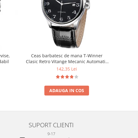
vise,
Ceas barbatesc de mana T-Winner
dabil
Clasic Retro Vitange Mecanic Automatic
Fashion Casual Elegant
142,35 Lei
ADAUGA IN COS
SUPORT CLIENTI
9-17