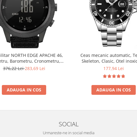
ilitar NORTH EDGE APACHE 46,
Ceas mecanic automatic, Te
etru, Barometru, Cronometru,
Skeleton, Clasic, Otel inoxi
ometru, Pedometru, Busola
376,22 Lei
283,69 Lei
177,94 Lei
ADAUGA IN COS
ADAUGA IN COS
SOCIAL
Urmareste-ne in social media