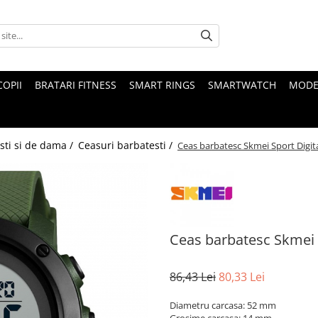
COPII
BRATARI FITNESS
SMART RINGS
SMARTWATCH
MODE
sti si de dama /
Ceasuri barbatesti /
Ceas barbatesc Skmei Sport Digit
Ceas barbatesc Skmei 
86,43 Lei
80,33 Lei
Diametru carcasa: 52 mm