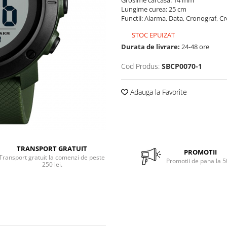
Grosime carcasa: 14 mm
Lungime curea: 25 cm
Functii: Alarma, Data, Cronograf, 
STOC EPUIZAT
Durata de livrare:
24-48 ore
Cod Produs:
SBCP0070-1
Adauga la Favorite
TRANSPORT GRATUIT
PROMOTII
Transport gratuit la comenzi de peste
Promotii de pana la 
250 lei.