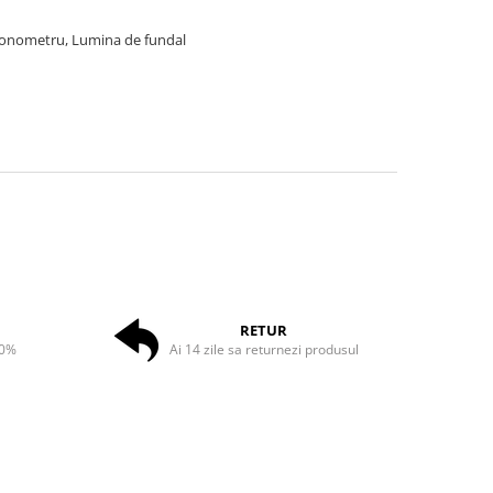
Cronometru, Lumina de fundal
RETUR
50%
Ai 14 zile sa returnezi produsul