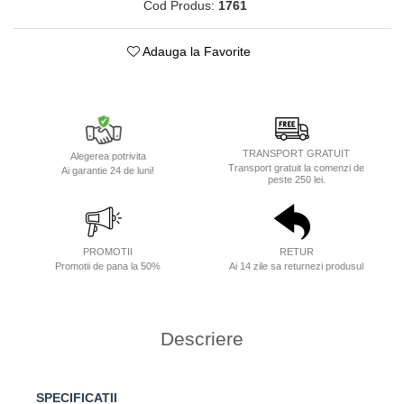
Cod Produs:
1761
Adauga la Favorite
TRANSPORT GRATUIT
Alegerea potrivita
Transport gratuit la comenzi de
Ai garantie 24 de luni!
peste 250 lei.
PROMOTII
RETUR
Promotii de pana la 50%
Ai 14 zile sa returnezi produsul
Descriere
SPECIFICATII