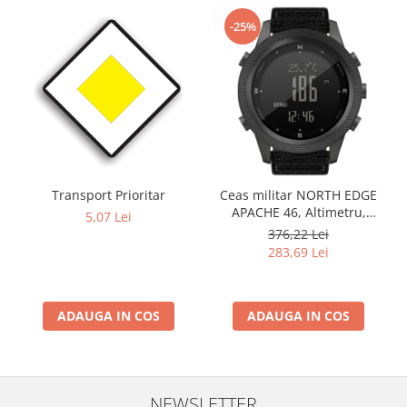
-25%
Transport Prioritar
Ceas militar NORTH EDGE
APACHE 46, Altimetru,
5,07 Lei
Barometru, Cronometru,
376,22 Lei
Termometru, Pedometru,
283,69 Lei
Busola
ADAUGA IN COS
ADAUGA IN COS
NEWSLETTER