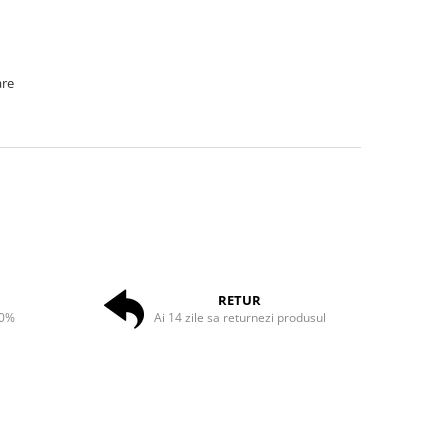
are
RETUR
50%
Ai 14 zile sa returnezi produsul