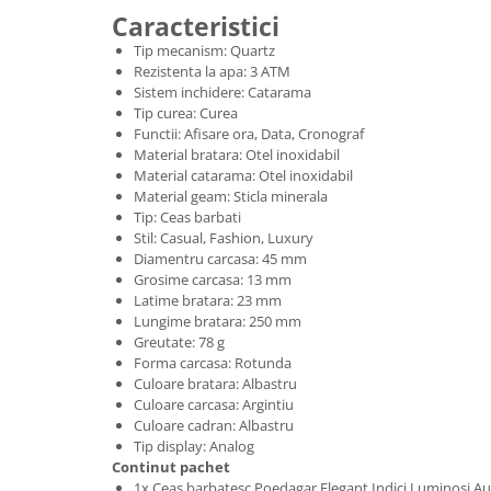
Caracteristici
Tip mecanism: Quartz
Rezistenta la apa: 3 ATM
Sistem inchidere: Catarama
Tip curea: Curea
Functii: Afisare ora, Data, Cronograf
Material bratara: Otel inoxidabil
Material catarama: Otel inoxidabil
Material geam: Sticla minerala
Tip: Ceas barbati
Stil: Casual, Fashion, Luxury
Diamentru carcasa: 45 mm
Grosime carcasa: 13 mm
Latime bratara: 23 mm
Lungime bratara: 250 mm
Greutate: 78 g
Forma carcasa: Rotunda
Culoare bratara: Albastru
Culoare carcasa: Argintiu
Culoare cadran: Albastru
Tip display: Analog
Continut pachet
1x Ceas barbatesc Poedagar Elegant Indici Luminosi Au