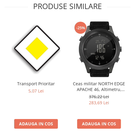
PRODUSE SIMILARE
-25%
Transport Prioritar
Ceas militar NORTH EDGE
APACHE 46, Altimetru,
5,07 Lei
Barometru, Cronometru,
376,22 Lei
Termometru, Pedometru,
283,69 Lei
Busola
ADAUGA IN COS
ADAUGA IN COS