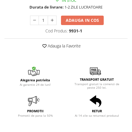
IN STOC
Durata de livrare:
1-2 ZILE LUCRATOARE
ADAUGA IN COS
Cod Produs:
9931-1
Adauga la Favorite
TRANSPORT GRATUIT
Alegerea potrivita
Transport gratuit la comenzi de
Ai garantie 24 de luni!
peste 250 lei.
PROMOTII
RETUR
Promotii de pana la 50%
Ai 14 zile sa returnezi produsul