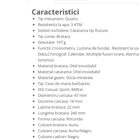
Caracteristici
Tip mecanism: Quartz
Rezistenta la apa: 3 ATM
Sistem inchidere: Catarama tip fluture
Tip curea: Bratara
Greutate: 197 g
Functii: Cronometru, Lumina de fundal , Rezistent la so
Data,Cronograf, Calendar, Multiple fusuri orare, Alarma
luminosi.
Material bratara: Otel inoxidabil
Material catarama: Otel inoxidabil
Material geam: Sticla minerala
Tip: Ceas de mana barbatesc
Stil: Casual, Sport, Militar
Diamentru carcasa: 47 mm
Grosime carcasa: 18 mm
Latime bratara: 22 mm
Lungime bratara: 240 mm
Forma carcasa: Rotunda
Culoare bratara: Auriu
Culoare carcasa: Auriu/Negru
Culoare cadran: Negru