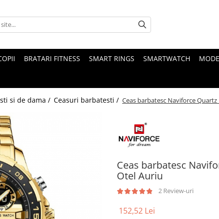
COPII
BRATARI FITNESS
SMART RINGS
SMARTWATCH
MODE
sti si de dama /
Ceasuri barbatesti /
Ceas barbatesc Naviforce Quartz 
Ceas barbatesc Navifo
Otel Auriu
2 Review-uri
152,52 Lei