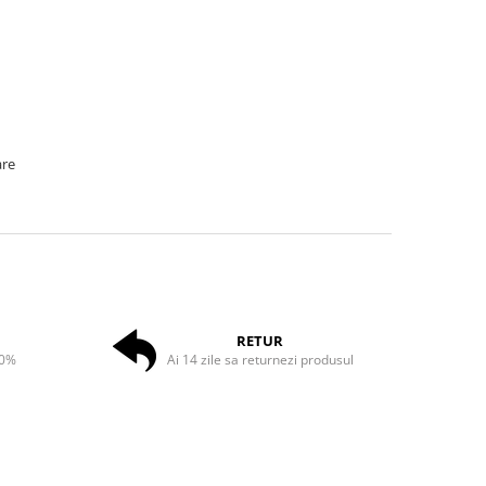
are
RETUR
50%
Ai 14 zile sa returnezi produsul