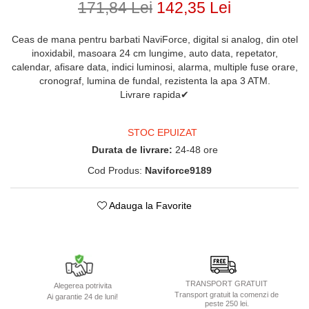
171,84 Lei
142,35 Lei
Ceas de mana pentru barbati NaviForce, digital si analog, din otel
inoxidabil, masoara 24 cm lungime, auto data, repetator,
calendar, afisare data, indici luminosi, alarma, multiple fuse orare,
cronograf, lumina de fundal, rezistenta la apa 3 ATM.
Livrare rapida✔
STOC EPUIZAT
Durata de livrare:
24-48 ore
Cod Produs:
Naviforce9189
Adauga la Favorite
TRANSPORT GRATUIT
Alegerea potrivita
Transport gratuit la comenzi de
Ai garantie 24 de luni!
peste 250 lei.