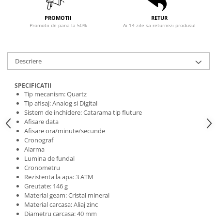
PROMOTII
RETUR
Promotii de pana la 50%
Ai 14 zile sa returnezi produsul
Descriere
SPECIFICATII
Tip mecanism: Quartz
Tip afisaj: Analog si Digital
Sistem de inchidere: Catarama tip fluture
Afisare data
Afisare ora/minute/secunde
Cronograf
Alarma
Lumina de fundal
Cronometru
Rezistenta la apa: 3 ATM
Greutate: 146 g
Material geam: Cristal mineral
Material carcasa: Aliaj zinc
Diametru carcasa: 40 mm