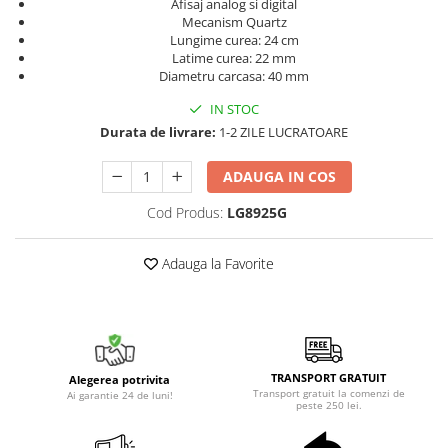
Afisaj analog si digital
Mecanism Quartz
Lungime curea: 24 cm
Latime curea: 22 mm
Diametru carcasa: 40 mm
IN STOC
Durata de livrare:
1-2 ZILE LUCRATOARE
ADAUGA IN COS
Cod Produs:
LG8925G
Adauga la Favorite
TRANSPORT GRATUIT
Alegerea potrivita
Transport gratuit la comenzi de
Ai garantie 24 de luni!
peste 250 lei.