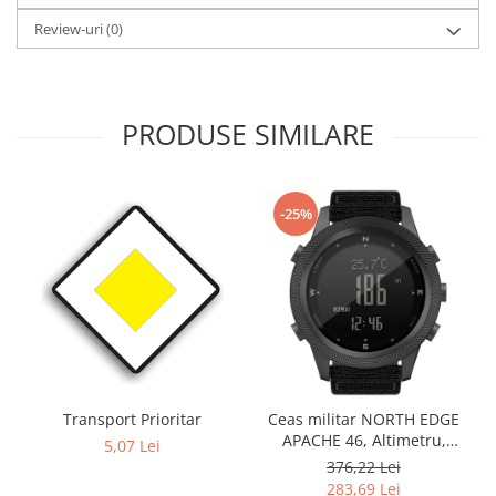
Review-uri
(0)
PRODUSE SIMILARE
-25%
Transport Prioritar
Ceas militar NORTH EDGE
APACHE 46, Altimetru,
5,07 Lei
Barometru, Cronometru,
376,22 Lei
Termometru, Pedometru,
283,69 Lei