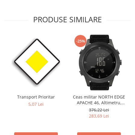
PRODUSE SIMILARE
-25%
Transport Prioritar
Ceas militar NORTH EDGE
APACHE 46, Altimetru,
5,07 Lei
Barometru, Cronometru,
376,22 Lei
Termometru, Pedometru,
283,69 Lei
Busola