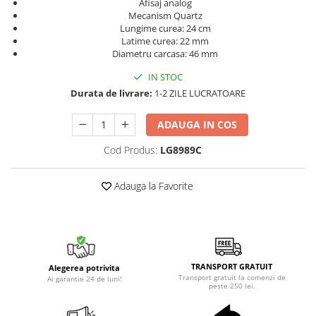
Afisaj analog
Mecanism Quartz
Lungime curea: 24 cm
Latime curea: 22 mm
Diametru carcasa: 46 mm
IN STOC
Durata de livrare:
1-2 ZILE LUCRATOARE
ADAUGA IN COS
Cod Produs:
LG8989C
Adauga la Favorite
TRANSPORT GRATUIT
Alegerea potrivita
Transport gratuit la comenzi de
Ai garantie 24 de luni!
peste 250 lei.