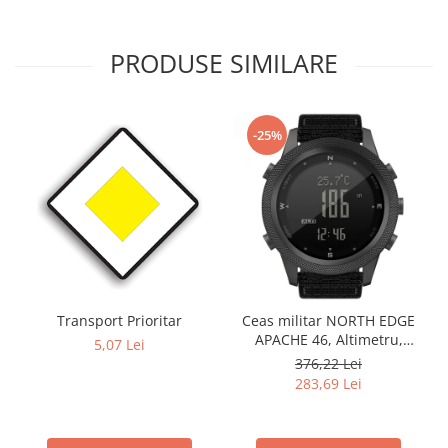
PRODUSE SIMILARE
-25%
Transport Prioritar
Ceas militar NORTH EDGE
APACHE 46, Altimetru,
5,07 Lei
Barometru, Cronometru,
376,22 Lei
Termometru, Pedometru,
283,69 Lei
Busola