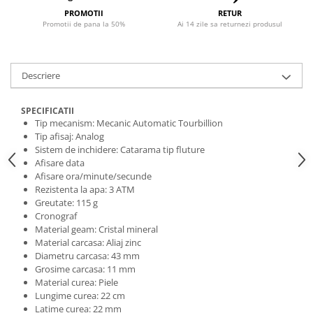
PROMOTII
RETUR
Promotii de pana la 50%
Ai 14 zile sa returnezi produsul
Descriere
SPECIFICATII
Tip mecanism: Mecanic Automatic Tourbillion
Tip afisaj: Analog
Sistem de inchidere: Catarama tip fluture
Afisare data
Afisare ora/minute/secunde
Rezistenta la apa: 3 ATM
Greutate: 115 g
Cronograf
Material geam: Cristal mineral
Material carcasa: Aliaj zinc
Diametru carcasa: 43 mm
Grosime carcasa: 11 mm
Material curea: Piele
Lungime curea: 22 cm
Latime curea: 22 mm