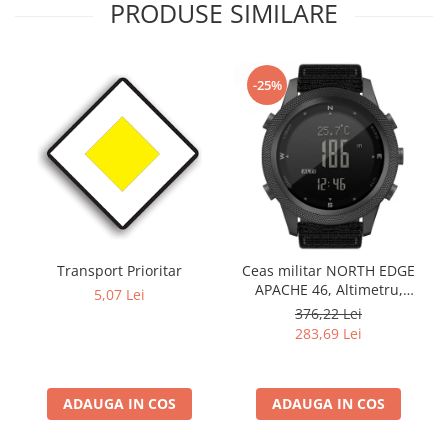
PRODUSE SIMILARE
-25%
Transport Prioritar
Ceas militar NORTH EDGE
APACHE 46, Altimetru,
5,07 Lei
Barometru, Cronometru,
376,22 Lei
Termometru, Pedometru,
283,69 Lei
Busola
ADAUGA IN COS
ADAUGA IN COS