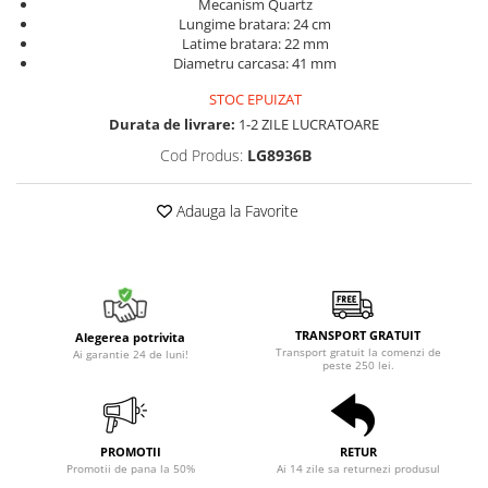
Mecanism Quartz
Lungime bratara: 24 cm
Latime bratara: 22 mm
Diametru carcasa: 41 mm
STOC EPUIZAT
Durata de livrare:
1-2 ZILE LUCRATOARE
Cod Produs:
LG8936B
Adauga la Favorite
TRANSPORT GRATUIT
Alegerea potrivita
Transport gratuit la comenzi de
Ai garantie 24 de luni!
peste 250 lei.
PROMOTII
RETUR
Promotii de pana la 50%
Ai 14 zile sa returnezi produsul